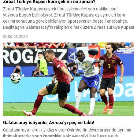
Ziraat Türkiye Kupası kura çekimi ne zaman?
Ziraat Türkiye Kupası çeyrek final eşleşmeleri son dakika canlı
yayında bugün belli oluyor. Ziraat Türkiye Kupası eşleşmeleri kura
çekimi sonucuna göre belirleniyor. Sporseverler, başta Fenerbahçe,
Beşiktaş ve Galatasaray’ın rakipleri olmak üzere Ziraat Türkiye Kupası
eşleşmelerini merak ediyor. Peki, Ziraat Türkiye Kupası kura çekimi ne
06.03.2025
zaman, saat kaçta, hangi kanalda canlı...
Galatasaray istiyordu, Avrupa’yı peşine taktı!
Galatasaray'ın kiralık yıldızı Victor Osimhen'in devre arasında ayrılma
ihtimali artarken sarı kırmızılılar Kolo Muani'yi liste başına aldı.