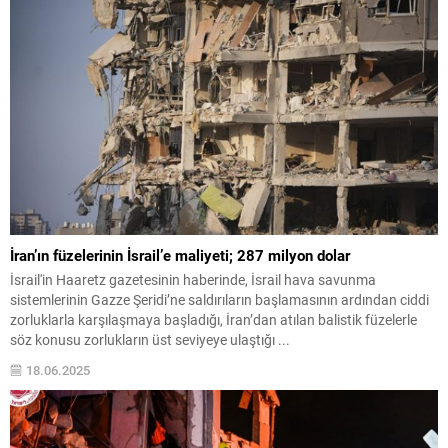
İran’ın füzelerinin İsrail’e maliyeti; 287 milyon dolar
İsrail'in Haaretz gazetesinin haberinde, İsrail hava savunma
sistemlerinin Gazze Şeridi’ne saldırıların başlamasının ardından ciddi
zorluklarla karşılaşmaya başladığı, İran’dan atılan balistik füzelerle
söz konusu zorlukların üst seviyeye ulaştığı ...
18.06.2025