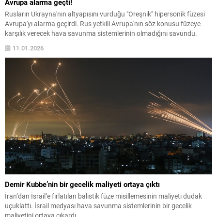
Avrupa alarma geçti!
Rusların Ukrayna'nın altyapısını vurduğu "Oreşnik" hipersonik füzesi
Avrupa'yı alarma geçirdi. Rus yetkili Avrupa'nın söz konusu füzeye
karşılık verecek hava savunma sistemlerinin olmadığını savundu.
11.01.2026
Demir Kubbe’nin bir gecelik maliyeti ortaya çıktı
İran’dan İsrail’e fırlatılan balistik füze misillemesinin maliyeti dudak
uçuklattı. İsrail medyası hava savunma sistemlerinin bir gecelik
maliyetini ortaya çıkardı.