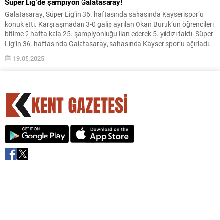
Süper Lig’de şampiyon Galatasaray!
Galatasaray, Süper Lig’in 36. haftasında sahasında Kayserispor’u
konuk etti. Karşılaşmadan 3-0 galip ayrılan Okan Buruk’un öğrencileri
bitime 2 hafta kala 25. şampiyonluğu ilan ederek 5. yıldızı taktı. Süper
Lig’in 36. haftasında Galatasaray, sahasında Kayserispor’u ağırladı.
Cimbom, Kayserispor‘dan 1 puan alması durumunda matematiksel
19.05.2025
olarak şampiyonluğu garantileyeceği maçta sürprize izin vermedi ve...