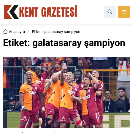
Anasayfa
Etiket: galatasaray şampiyon
Etiket:
galatasaray şampiyon