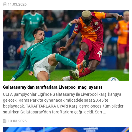
11.03.2026
Galatasaray’dan taraftarlara Liverpool maçı uyarısı
UEFA Şampiyonlar Ligi’nde Galatasaray ile Liverpool karşı karşıya
gelecek. Rams Park’ta oynanacak mücadele saat 20.45’te
başlayacak. TARAFTARLARA UYARI Karşılaşma öncesi tüm biletler
satılırken Galatasaray’dan taraftarlara çağrı geldi. Sarı ...
10.03.2026