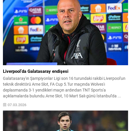
Liverpool’da Galatasaray endişesi
Galatasaray'ın Şampiyonlar Ligi son 16 turundaki rakibi Liverpool'un
teknik direktörü Arne Slot, FA Cup 5.Tur maçında Wolves'ı
deplasmanda 3-1 yendikleri maçın ardından TNT Sports'a
açıklamalarda bulundu.Arne Slot, 10 Mart Salı günü İstanbul'da ...
07.03.2026