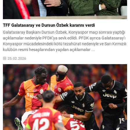
TFF Galatasaray ve Dursun Özbek kararını verdi
Galatasaray Başkanı Dursun Özbek, Konyaspor maçı sonrası yaptığı
açıklamalar nedeniyle PFDK'ya sevk edildi. PFDK ayrıca Galatasaray'ı
Konyaspor mücadelesindeki kötü tezahürat nedeniyle ve Sarı Kırmızılı
kulübün resmi hesaplarından yapılan açıklamalar ...
25.02.2026