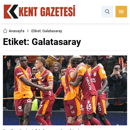
Anasayfa
Etiket: Galatasaray
Etiket:
Galatasaray