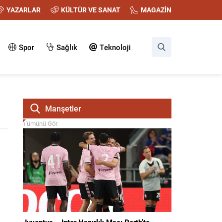
YAZARLAR
KÜLTÜR VE SANAT
MAGAZİN
Spor
Sağlık
Teknoloji
Manşetler
Tümünü Gör
Juventus – Inter Hazırlık Maçı Perth’te