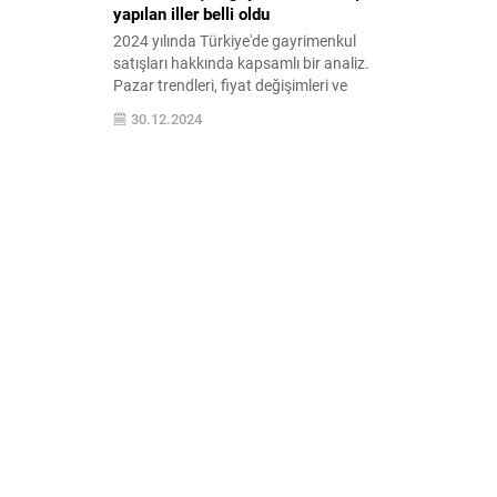
yapılan iller belli oldu
2024 yılında Türkiye'de gayrimenkul
satışları hakkında kapsamlı bir analiz.
Pazar trendleri, fiyat değişimleri ve
yatırım fırsatlarıyla 2024'teki gayrimenkul
30.12.2024
dinamiklerini keşfedin.