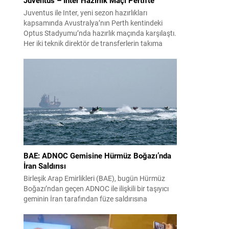
Juventus ile Inter, yeni sezon hazırlıkları
kapsamında Avustralya’nın Perth kentindeki
Optus Stadyumu’nda hazırlık maçında karşılaştı.
Her iki teknik direktör de transferlerin takıma
uyumunu ve oyuncuların fiziksel durumunu
değerlendirmek için bu mücadeleyi kritik bir
prova olarak kullandı. Karşılaşmada iki Türk
futbolcu sahada yer aldı: Juventus’ta Kenan
Yıldız ilk 11’de görev alırken,...
BAE: ADNOC Gemisine Hürmüz Boğazı’nda
İran Saldırısı
Birleşik Arap Emirlikleri (BAE), bugün Hürmüz
Boğazı’ndan geçen ADNOC ile ilişkili bir taşıyıcı
geminin İran tarafından füze saldırısına
uğradığını duyurdu. Yetkililer olayın kontrol altına
alındığını bildirirken saldırıyı kınadı ve Tahran’ı