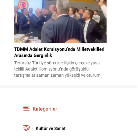
korsanlıkla suçladı. WAM ajansının aktardığı ilk
açıklamada, ADNOC’a ait bir geminin sabah
saatlerinde hedef alındığı belirtildi; ilerleyen
dakikalarda ise BAE...
TBMM Adalet Komisyonu’nda Milletvekilleri
Arasında Gerginlik
Terörsüz Türkiye sürecine ilişkin çerçeve yasa
teklifi Adalet Komisyonu’nda görüşüldü;
tartışmalar zaman zaman yükseldi ve oturum
kısa süreliğine kesintiye uğradı. Komisyon
çalışmalarında kimi milletvekilleri arasında sözlü
gerilim yaşandı, daha sonra fiziksel arbede çıktı.
Görüşme sırasında İyi Parti ile MHP milletvekilleri
arasında söz düellosu başladı; taraflar birbirlerini
Kategoriler
sert ifadelerle eleştirdi. Tartışma...
Kültür ve Sanat