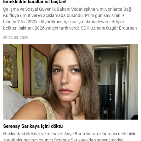
Emeklilikte kurallar sil baştan!
Çalışma ve Sosyal Güvenlik Bakanı Vedat Işıkhan, milyonlarca Bağ-
Kur’luya umut veren açıklamada bulundu. Prim gün sayısının 9
binden 7 bin 200’e düşürülmesi için çalışmaların devam ettiğini
belirten Işıkhan, 2026 yılı için tarih verdi. SGK Uzmanı Özgür Erdursun
ise düzenlemenin ayrıntılarını paylaştı.
26.09.2025
Serenay Sarıkaya içini döktü
Hakkındaki iddialar ve menajeri Ayşe Barım'ın tutuklanması nedeniyle
zor günler geçiren oyuncu Serenay Sarıkaya'dan sosyal medya