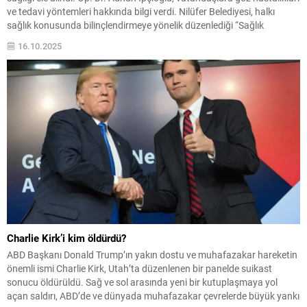
ve tedavi yöntemleri hakkında bilgi verdi. Nilüfer Belediyesi, halkı
sağlık konusunda bilinçlendirmeye yönelik düzenlediği “Sağlık
Buluşmaları” programında bu kez göz sağlığını ele aldı. Nilüfer
16.10.2025
Belediyesi Dr. Ceyhun İrgil Sağlık Müzesi’nde gerçekleştirilen ve
vatandaşların...
Charlie Kirk’i kim öldürdü?
ABD Başkanı Donald Trump’ın yakın dostu ve muhafazakar hareketin
önemli ismi Charlie Kirk, Utah’ta düzenlenen bir panelde suikast
sonucu öldürüldü. Sağ ve sol arasında yeni bir kutuplaşmaya yol
açan saldırı, ABD’de ve dünyada muhafazakar çevrelerde büyük yankı