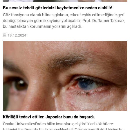
Bu sessiz tehdit gözlerinizi kaybetmenize neden olabilir!
Göz tansiyonu olarak bilinen glokom, erken teşhis edilmediğinde geri
dönüşü olmayan görme kaybına yol açabilir. Prof. Dr. Tamer Takmaz,
bu hastalıktan korunmanın yollarını açıkladı.
19.12.2024
Körlüğü tedavi ettiler. Japonlar bunu da başardı.
Osaka Üniversitesi’nden bilim insanları geliştirdikleri kök hücre
tedavisi ile dünyada bir ilki gerçekleştidi. Görme engelli dört kişiye bu