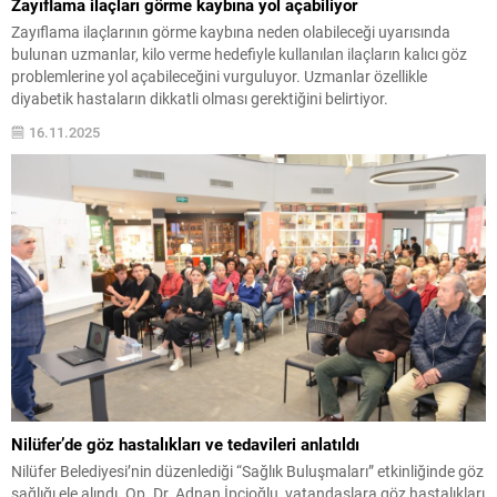
Zayıflama ilaçları görme kaybına yol açabiliyor
Zayıflama ilaçlarının görme kaybına neden olabileceği uyarısında
bulunan uzmanlar, kilo verme hedefiyle kullanılan ilaçların kalıcı göz
problemlerine yol açabileceğini vurguluyor. Uzmanlar özellikle
diyabetik hastaların dikkatli olması gerektiğini belirtiyor.
16.11.2025
Nilüfer’de göz hastalıkları ve tedavileri anlatıldı
Nilüfer Belediyesi’nin düzenlediği “Sağlık Buluşmaları” etkinliğinde göz
sağlığı ele alındı. Op. Dr. Adnan İpçioğlu, vatandaşlara göz hastalıkları