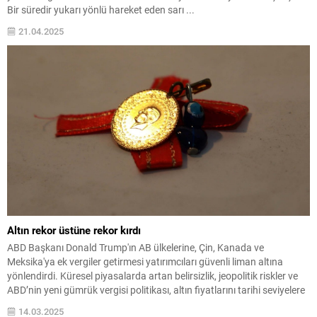
Bir süredir yukarı yönlü hareket eden sarı ...
21.04.2025
Altın rekor üstüne rekor kırdı
ABD Başkanı Donald Trump'ın AB ülkelerine, Çin, Kanada ve
Meksika'ya ek vergiler getirmesi yatırımcıları güvenli liman altına
yönlendirdi. Küresel piyasalarda artan belirsizlik, jeopolitik riskler ve
ABD’nin yeni gümrük vergisi politikası, altın fiyatlarını tarihi seviyelere
taşıdı. Ons altın fiyatlarının yukarı yönlü hareketlenmesi de yurt
14.03.2025