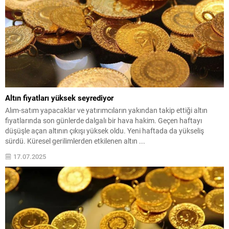
Altın fiyatları yüksek seyrediyor
Alım-satım yapacaklar ve yatırımcıların yakından takip ettiği altın
fiyatlarında son günlerde dalgalı bir hava hakim. Geçen haftayı
düşüşle açan altının çıkışı yüksek oldu. Yeni haftada da yükseliş
sürdü. Küresel gerilimlerden etkilenen altın ...
17.07.2025