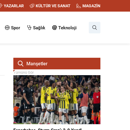
YAZARLAR
KÜLTÜR VE SANAT
MAGAZİN
Spor
Sağlık
Teknoloji
Manşetler
Tümünü Gör
Fenerbahçe, Sturm Graz’ı 2-0 Yendi