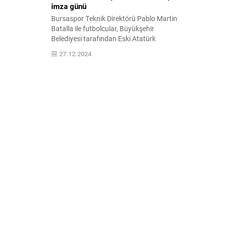
imza günü
Bursaspor Teknik Direktörü Pablo Martin
Batalla ile futbolcular, Büyükşehir
Belediyesi tarafından Eski Atatürk
Stadyumu alanında oluşturulan ‘Bursa
27.12.2024
Yeni Yıl Meydanı’nda taraftarlarla
buluşuyor. Bursalıların 2025’in heyecanını
dolu dolu yaşadığı meydanda düzenlenen
konserler ve çeşitli etkinliklerle coşku yılın
son gününe kadar devam ediyor.
Büyükşehir Belediyesi iştiraklerinden
Bursa Kültür AŞ tarafından Eski
Atatürk...