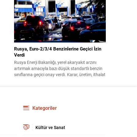
benimsendi. Teklif kapsamında, vazife
malullerinden hayatını kaybedenlerin anne ve
babalarına bağlanacak aylık tutarının, net asgari
ücretin altında olmayacağı hükme bağlanıyor....
Rusya, Euro-2/3/4 Benzinlerine Geçici İzin
Verdi
Rusya Enerji Bakanlığı, yerel akaryakıt arzını
artırmak amacıyla bazı düşük standartlı benzin
sınıflarına geçici onay verdi. Karar, üretim, ithalat
ve satışa yönelik uygulanacak sınırlamaları 1
Temmuz 2027’ye kadar kaldırıyor. Açıklamada
bu düzenlemenin kalıcı bir çevre politikası
değişikliği anlamına gelmediği vurgulanıyor;
kararın geçici olduğu ve uzun vadeli çevre
Kategoriler
hedeflerinden sapma amaçlanmadığı...
Kültür ve Sanat