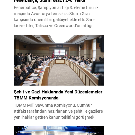
Fenerbahçe, Şampiyonlar Ligi 3. eleme turu ilk
maçında Avusturya temsilcisi Sturm Graz
karşısında önemli bir galibiyet elde etti. Sarı-
lacivertliler, Talisca ve Greenwood’un attığı
gollerle sahadan 2-0 üstün ayrıldı ve rövanş
öncesi avantaj sağladı. Karşılaşma sonrası
takım yönetimi mücadeleyi değerlendirdi ve
gelecek planlarına dair bilgi verdi. Futboldan
sorumlu yönetici Cihan Kamer,...
Şehit ve Gazi Haklarında Yeni Düzenlemeler
TBMM Komisyonunda
TBMM Milli Savunma Komisyonu, Cumhur
İttifakı tarafından hazırlanan ve şehit ile gazilere
yeni haklar getiren kanun teklifini görüşmek
üzere toplandı. Görüşmelerin sonunda teklif
komisyonda kabul edildi ve bir dizi düzenleme