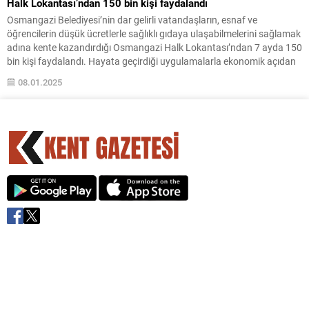
Halk Lokantası’ndan 150 bin kişi faydalandı
Osmangazi Belediyesi’nin dar gelirli vatandaşların, esnaf ve
öğrencilerin düşük ücretlerle sağlıklı gıdaya ulaşabilmelerini sağlamak
adına kente kazandırdığı Osmangazi Halk Lokantası’ndan 7 ayda 150
bin kişi faydalandı. Hayata geçirdiği uygulamalarla ekonomik açıdan
sıkıntılı günler geçiren vatandaşlara destek olan Osmangazi
08.01.2025
Belediyesi, geçtiğimiz yıl Haziran ayında hizmete açtığı Halk Lokantası
ile dar gelirli...