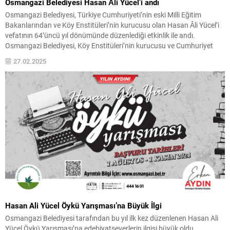
Osmangazi Belediyesi Hasan Âli Yücel’i andı
Osmangazi Belediyesi, Türkiye Cumhuriyeti’nin eski Milli Eğitim
Bakanlarından ve Köy Enstitüleri’nin kurucusu olan Hasan Âli Yücel’i
vefatının 64’üncü yıl dönümünde düzenlediği etkinlik ile andı.
Osmangazi Belediyesi, Köy Enstitüleri’nin kurucusu ve Cumhuriyet
Dönemi’nin seçkin eğitim, kültür ve siyaset adamlarından biri olan eski
27.02.2025
Milli Eğitim Bakanı Hasan Âli Yücel’in ölümünün 64. yıldönümünde...
Hasan Ali Yücel Öykü Yarışması’na Büyük İlgi
Osmangazi Belediyesi tarafından bu yıl ilk kez düzenlenen Hasan Ali
Yücel Öykü Yarışması’na edebiyatseverlerin ilgisi büyük oldu.