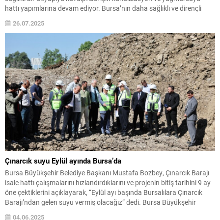
hattı yapımlarına devam ediyor. Bursa’nın daha sağlıklı ve dirençli
altyapıya kavuşması için gece gündüz demeden mesai harcayan
26.07.2025
Büyükşehir Belediyesi, BUSKİ ile Yenişehir’de altyapı iyileştirme
çalışmalarını...
Çınarcık suyu Eylül ayında Bursa’da
Bursa Büyükşehir Belediye Başkanı Mustafa Bozbey, Çınarcık Barajı
isale hattı çalışmalarını hızlandırdıklarını ve projenin bitiş tarihini 9 ay
öne çektiklerini açıklayarak, “Eylül ayı başında Bursalılara Çınarcık
Barajı’ndan gelen suyu vermiş olacağız” dedi. Bursa Büyükşehir
Belediye Başkanı Mustafa Bozbey, BUSKİ Genel Müdürlüğü’nün
04.06.2025