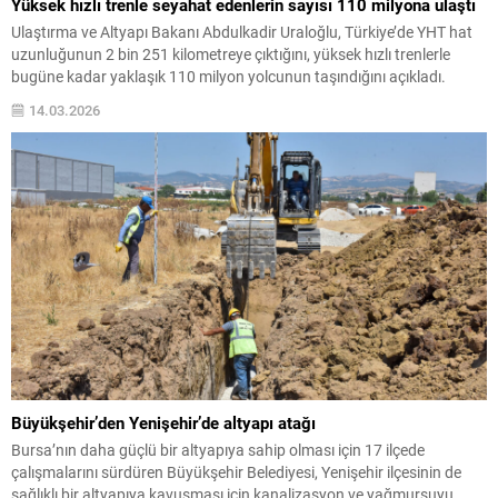
Yüksek hızlı trenle seyahat edenlerin sayısı 110 milyona ulaştı
Ulaştırma ve Altyapı Bakanı Abdulkadir Uraloğlu, Türkiye’de YHT hat
uzunluğunun 2 bin 251 kilometreye çıktığını, yüksek hızlı trenlerle
bugüne kadar yaklaşık 110 milyon yolcunun taşındığını açıkladı.
14.03.2026
Büyükşehir’den Yenişehir’de altyapı atağı
Bursa’nın daha güçlü bir altyapıya sahip olması için 17 ilçede
çalışmalarını sürdüren Büyükşehir Belediyesi, Yenişehir ilçesinin de
sağlıklı bir altyapıya kavuşması için kanalizasyon ve yağmursuyu