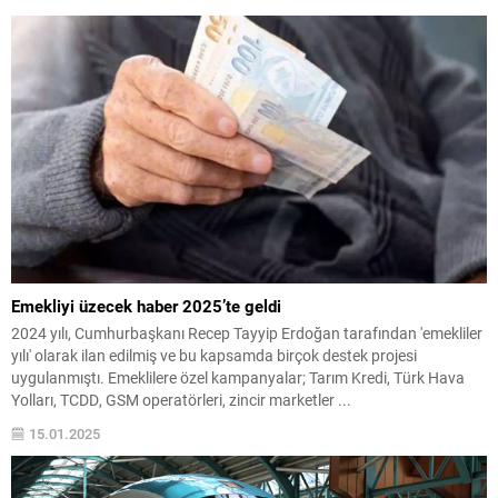
Kayapa ve Geçit şantiye sahalarını ziyaret etti. İlk olarak,...
Emekliyi üzecek haber 2025’te geldi
2024 yılı, Cumhurbaşkanı Recep Tayyip Erdoğan tarafından 'emekliler
yılı' olarak ilan edilmiş ve bu kapsamda birçok destek projesi
uygulanmıştı. Emeklilere özel kampanyalar; Tarım Kredi, Türk Hava
Yolları, TCDD, GSM operatörleri, zincir marketler ...
15.01.2025