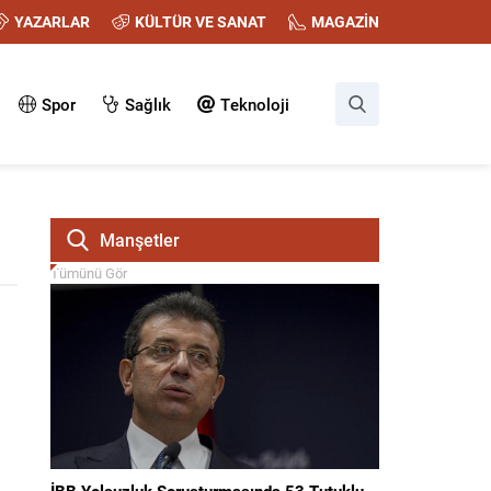
YAZARLAR
KÜLTÜR VE SANAT
MAGAZİN
Spor
Sağlık
Teknoloji
Manşetler
Tümünü Gör
İBB Yolsuzluk Soruşturmasında 53 Tutuklu