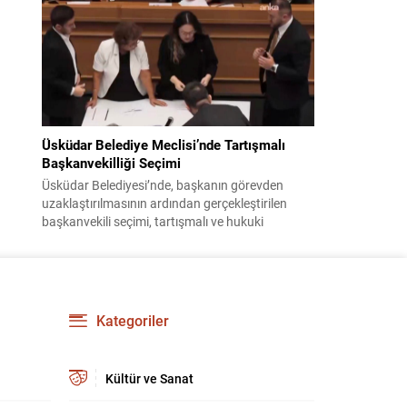
bildiri, ülke güvenliği ve bölgesel gelişmelere dair
değerlendirmeleri içermektedir. Yaklaşık 2 saat
15 dakika süren oturumun sonuç metninde;
terörle mücadele, bölgesel istikrar,...
Üsküdar Belediye Meclisi’nde Tartışmalı
Başkanvekilliği Seçimi
Üsküdar Belediyesi’nde, başkanın görevden
uzaklaştırılmasının ardından gerçekleştirilen
başkanvekili seçimi, tartışmalı ve hukuki
itirazlara konu olacak uygulamalarla gündeme
geldi. Yapılan oylamada usul ve gizlilikle ilgili
ciddi iddialar ortaya atıldı; bazı oyların geçersiz
sayılması ve meclis içindeki yönlendirmeler
kamuoyunda tepkilere yol açtı. Seçim sürecinde
Kategoriler
yaşanan gelişmeler, parti grupları arasındaki
gerilimi artırdı. CHP’nin...
Kültür ve Sanat