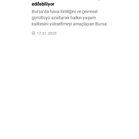
edilebiliyor
Bursa’da hava kirliliğini ve çevresel
gürültüyü azaltarak halkın yaşam
kalitesini yükseltmeyi amaçlayan Bursa
Büyükşehir Belediyesi, hava ve gürültü
17.01.2025
kirliliğinin tespitine yönelik mobil izleme
ağı oluşturdu. Toplam 24 adet mobil hava
kalitesi ölçüm cihazından elde edilen
veriler, Büyükşehir Belediyesi’nin internet
sitesinden vatandaşlarla anlık olarak
paylaşılıyor. Bursa’nın daha sağlıklı, daha
yaşanabilir ve...