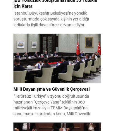
İçin Karar
İstanbul Büyükşehir Belediyesi’ne yönelik
soruşturmada çok sayıda kişinin yer aldığı
iddialarla ilgili dava süreci devam ediyor.
Mahkeme, savcının görüşünü aldıktan sonra
sanıkların tutukluluk hallerini ayrı ayrı
değerlendirdi. İnceleme sonucunda, aralarında
Ekrem İmamoğlu’nun da bulunduğu 53 tutuklu
hakkında tutukluluk hallerinin sürdürülmesine
karar verildi. İddialar ve değerlendirilen talepler
Soruşturma kapsamında sanıklara yöneltilen...
Milli Dayanışma ve Güvenlik Çerçevesi
“Terörsüz Türkiye” vizyonu doğrultusunda
hazırlanan “Çerçeve Yasa” teklifinin 360
milletvekili imzasıyla TBMM Başkanlığı’na
sunulmasının ardından konu, Milli Güvenlik
Kurulu (MGK) toplantısında ele alınmıştır.
Toplantı sonrası yayımlanan sekiz maddelik