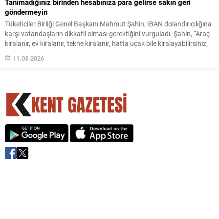
Tanımadığınız birinden hesabınıza para gelirse sakın geri
göndermeyin
Tüketiciler Birliği Genel Başkanı Mahmut Şahin, IBAN dolandırıcılığına
karşı vatandaşların dikkatli olması gerektiğini vurguladı. Şahin, “Araç
kiralanır, ev kiralanır, tekne kiralanır, hatta uçak bile kiralayabilirsiniz,
ama IBAN kiralanmaz. Nasıl ki e-Devlet bilgilerimizi kimseyle
11.03.2026
paylaşmıyorsak, IBAN’ımızı paylaşmak da yalnızca bir rakamı vermek
değildir” dedi. Peki, tanımadığınız bir kişiden hesabınıza para
geldiğinde...