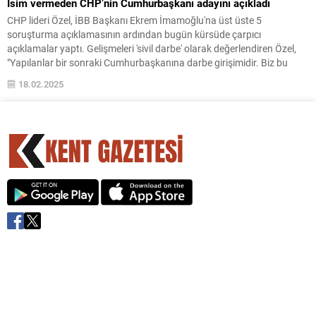
İsim vermeden CHP’nin Cumhurbaşkanı adayını açıkladı
CHP lideri Özel, İBB Başkanı Ekrem İmamoğlu'na üst üste 5
soruşturma açıklamasının ardından bugün kürsüde çarpıcı
açıklamalar yaptı. Gelişmeleri 'sivil darbe' olarak değerlendiren Özel,
"Yapılanlar bir sonraki Cumhurbaşkanına darbe girişimidir. Biz bu
darbeye teslim olmayız. Ön seçim yapmayalım diye partimizin
18.02.2025
yönetimine göz dikenlere teslim olmayız! Varsa onların içeriden
işbirlikçileri,...