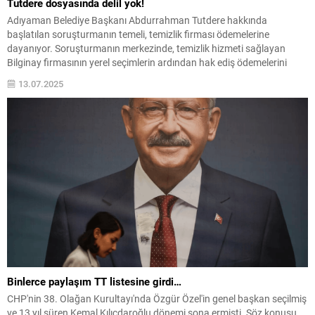
Tutdere dosyasında delil yok!
Adıyaman Belediye Başkanı Abdurrahman Tutdere hakkında
başlatılan soruşturmanın temeli, temizlik firması ödemelerine
dayanıyor. Soruşturmanın merkezinde, temizlik hizmeti sağlayan
Bilginay firmasının yerel seçimlerin ardından hak ediş ödemelerini
alamadığı yönündeki iddialar yer alıyor. Yapılan açıklamada tüm
13.07.2025
ödemelerin belgelerle kanıtlandığı belirtildi.
Binlerce paylaşım TT listesine girdi…
CHP'nin 38. Olağan Kurultayı'nda Özgür Özel'in genel başkan seçilmiş
ve 13 yıl süren Kemal Kılıçdaroğlu dönemi sona ermişti. Söz konusu