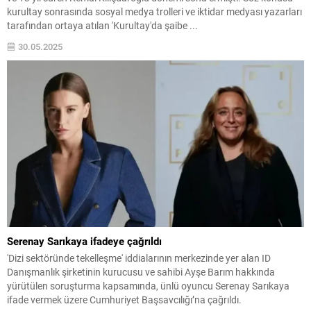
kurultay sonrasında sosyal medya trolleri ve iktidar medyası yazarları
tarafından ortaya atılan 'Kurultay'da şaibe ...
30.05.2025
Serenay Sarıkaya ifadeye çağrıldı
'Dizi sektöründe tekelleşme' iddialarının merkezinde yer alan ID
Danışmanlık şirketinin kurucusu ve sahibi Ayşe Barım hakkında
yürütülen soruşturma kapsamında, ünlü oyuncu Serenay Sarıkaya
ifade vermek üzere Cumhuriyet Başsavcılığı’na çağrıldı.