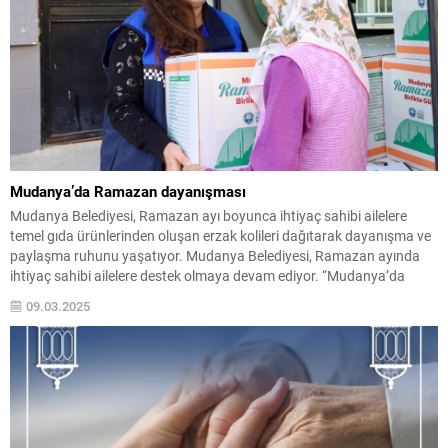
Mudanya’da Ramazan dayanışması
Mudanya Belediyesi, Ramazan ayı boyunca ihtiyaç sahibi ailelere
temel gıda ürünlerinden oluşan erzak kolileri dağıtarak dayanışma ve
paylaşma ruhunu yaşatıyor. Mudanya Belediyesi, Ramazan ayında
ihtiyaç sahibi ailelere destek olmaya devam ediyor. “Mudanya’da
Ramazan Birlikte Güzel” düşüncesiyle çeşitli etkinlikler düzenleyen
09.03.2025
belediye, erzak kolileriyle de vatandaşların yanında yer alıyor.
Ramazan ayının dayanışma...