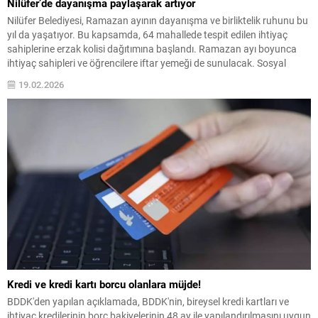
Nilüfer’de dayanışma paylaşarak artıyor
Nilüfer Belediyesi, Ramazan ayının dayanışma ve birliktelik ruhunu bu
yıl da yaşatıyor. Bu kapsamda, 64 mahallede tespit edilen ihtiyaç
sahiplerine erzak kolisi dağıtımına başlandı. Ramazan ayı boyunca
ihtiyaç sahipleri ve öğrencilere iftar yemeği de sunulacak. Sosyal
belediyecilik anlayışıyla çalışmalarını sürdüren Nilüfer Belediyesi, bu
19.02.2026
Ramazan ayında da ihtiyaç sahibi vatandaşları yalnız...
Kredi ve kredi kartı borcu olanlara müjde!
BDDK'den yapılan açıklamada, BDDK'nin, bireysel kredi kartları ve
ihtiyaç kredilerinin borç bakiyelerinin 48 ay ile yapılandırılmasını uygun