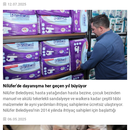
12.07.2025
Nilüfer’de dayanışma her geçen yıl büyüyor
Nilüfer Belediyesi, hasta yatağından hasta bezine, çocuk bezinden
manuel ve akülü tekerlekli sandalyeye ve walkera kadar çeşitli tıbbi
malzemeler ile ayni yardımları ihtiyaç sahiplerine ücretsiz ulaştırıyor.
Nilüfer Belediyesi’nin 2014 yılında ihtiyaç sahipleri için başlattığı
destek çalışmaları her geçen yıl güçlenerek, devam ediyor. Ekonomik
06.05.2025
şartların zorlaştığı bu dönemde, yaşlı, engelli veya...