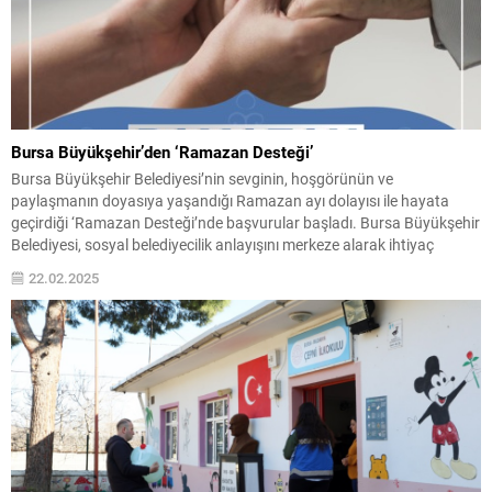
Bursa Büyükşehir’den ‘Ramazan Desteği’
Bursa Büyükşehir Belediyesi’nin sevginin, hoşgörünün ve
paylaşmanın doyasıya yaşandığı Ramazan ayı dolayısı ile hayata
geçirdiği ‘Ramazan Desteği’nde başvurular başladı. Bursa Büyükşehir
Belediyesi, sosyal belediyecilik anlayışını merkeze alarak ihtiyaç
sahiplerine destek olmaya devam ediyor. Sosyal Hizmetler Dairesi
22.02.2025
Başkanlığı aracılığıyla ihtiyaç sahibi vatandaşlara destek çekleri
dağıtan, Burskoop aracılığıyla öğrencilerine eğitim...