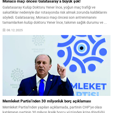
Monaco maçı öncesi Galatasaray’a büyük şok!
Galatasaray Kulüp Doktoru Yener İnce, yoğun maç trafiği ve
sakatlıklar nedeniyle dar rotasyonda risk almak zorunda kaldıklarını
söyledi. Galatasaray, Monaco maçı öncesi son antrenmanını
tamamlarken kulüp doktoru Yener İnce, takımın sağlık durumu ve ...
08.12.2025
Memleket Partisi’nden 30 milyonluk borç açıklaması
Memleket Partisi’nden yapılan açıklamada, partinin CHP’ye olası
katılımının partinin 30 milyon liralık borcu yüzünden krize döndüğü