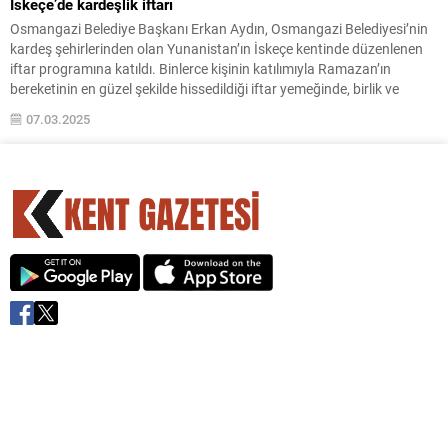
İskeçe’de kardeşlik iftarı
Osmangazi Belediye Başkanı Erkan Aydın, Osmangazi Belediyesi’nin
kardeş şehirlerinden olan Yunanistan’ın İskeçe kentinde düzenlenen
iftar programına katıldı. Binlerce kişinin katılımıyla Ramazan’ın
bereketinin en güzel şekilde hissedildiği iftar yemeğinde, birlik ve
beraberlik mesajları verildi. Ramazan ayının manevi iklimine uygun,
07.03.2025
birlik ve kardeşlik ruhunun en güzel şekilde yaşatıldığı İskeçe’deki iftar
programında...