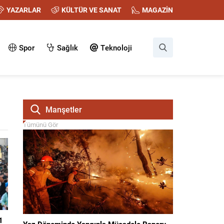
YAZARLAR
KÜLTÜR VE SANAT
MAGAZİN
Spor
Sağlık
Teknoloji
Manşetler
Tümünü Gör
1
Yaz Döneminde Yangınla Mücadele Raporu