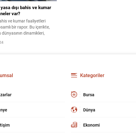
yasa dışı bahis ve kumar
neler var?
ahis ve kumar faaliyetleri
samlı bir rapor. Bu içerikte,
is dünyasının dinamikleri,
 toplum üzerindeki sonuçları
24
ekilde ele alınıyor.
umsal
Kategoriler
zarlar
Bursa
nye
Dünya
etişim
Ekonomi