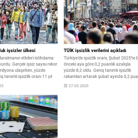
işsizliğin ...
uk işsizler ülkesi
TÜİK işsizlik verilerini açıkladı
aralmanın etkileri istihdama
Türkiye'de işsizlik oranı, Şubat 2025'te b
vurdu. Gerçek işsiz sayısı rekor
önceki aya göre 0,2 puanlık azalışla
milyona ulaşırken, yüzde
yüzde 8,2 oldu. Geniş tanımlı işsizlik
iş tanımlı işsizlik oranı 11 yıl
rakamları artarak şubat ayında 0,2 pu
ye çıkmış oldu.
artarak yüzde 28,4 seviyesine çıktı.
25
27.03.2025