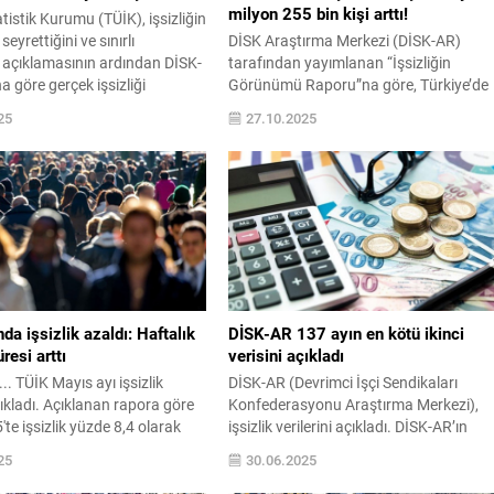
milyon 255 bin kişi arttı!
atistik Kurumu (TÜİK), işsizliğin
eyrettiğini ve sınırlı
DİSK Araştırma Merkezi (DİSK-AR)
açıklamasının ardından DİSK-
tarafından yayımlanan “İşsizliğin
 göre gerçek işsizliği
Görünümü Raporu”na göre, Türkiye’de
niş tanımlı işsiz sayısı 12
işsizlikte dar ve geniş tanımlı uçurum
25
27.10.2025
rak rekor kırdı. TÜİK
büyüyor. Türkiye İstatistik Kurumu (TÜ
yayımlanan Ekim ...
verilerine göre Eylül 2025'te işgücü
piyasasında dar tanımlı ...
da işsizlik azaldı: Haftalık
DİSK-AR 137 ayın en kötü ikinci
resi arttı
verisini açıkladı
.. TÜİK Mayıs ayı işsizlik
DİSK-AR (Devrimci İşçi Sendikaları
açıkladı. Açıklanan rapora göre
Konfederasyonu Araştırma Merkezi),
te işsizlik yüzde 8,4 olarak
işsizlik verilerini açıkladı. DİSK-AR’ın
 Haftalık çalışma saati ise bir
değerlendirmesine göre, Türkiye'de gen
25
30.06.2025
göre 0,6 saat artarak 42,7
tanımlı işsiz sayısı 12 milyon 600 bin kiş
olarak hesaplandı. Bu rakam, dar tanım