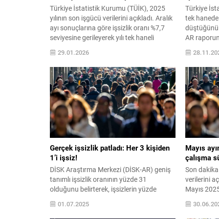
Türkiye İstatistik Kurumu (TÜİK), 2025
Türkiye İst
yılının son işgücü verilerini açıkladı. Aralık
tek hanede s
ayı sonuçlarına göre işsizlik oranı %7,7
düştüğünü 
seviyesine gerileyerek yılı tek haneli
AR raporuna
rakamlarla kapattı. ARALIK 2025 İŞGÜCÜ
yansıtan ge
29.01.2026
28.11.20
KARNESİ Aralık ayında temel
milyonu aşa
göstergelerdeki ...
tarafından 
Gerçek işsizlik patladı: Her 3 kişiden
Mayıs ayın
1’i işsiz!
çalışma sü
DİSK Araştırma Merkezi (DİSK-AR) geniş
Son dakika.
tanımlı işsizlik oranının yüzde 31
verilerini 
olduğunu belirterek, işsizlerin yüzde
Mayıs 2025'
85'inin işsizlik ödeneğinden
gerçekleşti.
01.07.2025
30.06.20
faydalanamadığına dikkat çekti. DİSK-AR
önceki aya 
son bir senede işsiz sayısının 2,5 milyon
saat oldu.