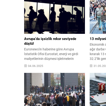
arttığını belirtti.
Avrupa’da işsizlik rekor seviyede
13 milyonl
düştü!
Ekonomik d
Euronews'in haberine göre Avrupa
ağır darbe 
İstatistik Ofisi Eurostat, enerji ve girdi
kırarak 13 
maliyetlerinin düşmesi işletmelerin
32.2’lik gen
üzerindeki baskıyı hafiflettiğini bildirdi. Bu
sonra zirve
04.06.2025
31.05.20
durum, hem işten çıkarmaların önüne
geçti hem de yeni istihdam alanlarının
oluşmasına katkı ...