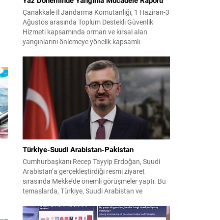
Çanakkale İl Jandarma Komutanlığı, 1 Haziran-3
Ağustos arasında Toplum Destekli Güvenlik
Hizmeti kapsamında orman ve kırsal alan
yangınlarını önlemeye yönelik kapsamlı
bilgilendirme çalışmaları yürüttü. On iki ilçede
İK)
görev yapan 178 tim ve 742 personel, sahada
aktif olarak halkı bilinçlendirdi ve denetim
faaliyetleri gerçekleştirdi. Faaliyetler esnasında
bin 315 biçerdöver ve balya...
Türkiye-Suudi Arabistan-Pakistan
Cumhurbaşkanı Recep Tayyip Erdoğan, Suudi
Arabistan’a gerçekleştirdiği resmi ziyaret
sırasında Mekke’de önemli görüşmeler yaptı. Bu
temaslarda, Türkiye, Suudi Arabistan ve
iş
Pakistan arasında savunma alanında yeni bir iş
i
birliği çerçevesi oluşturuldu. Ziyaretin en somut
lı