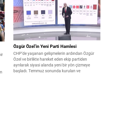
çıktısı, üç ülkenin imza attığı Mekke Ortak
Savunma Anlaşması oldu. Anlaşma; ortak
güvenlik yaklaşımıyla bölgesel barış, istikrar...
Özgür Özel’in Yeni Parti Hamlesi
CHP’de yaşanan gelişmelerin ardından Özgür
ir
Özel ve birlikte hareket eden ekip partiden
ayrılarak siyasi alanda yeni bir yön çizmeye
başladı. Temmuz sonunda kurulan ve
an
kamuoyunda “Yeni Parti” olarak anılan oluşum,
kısa sürede muhalif medyanın gündemine girdi.
Kuruluşun hemen ardından bazı anket sonuçları
kamuoyuna yansıyınca, partinin tabanda karşılık
bulduğu iddiaları gündemi...