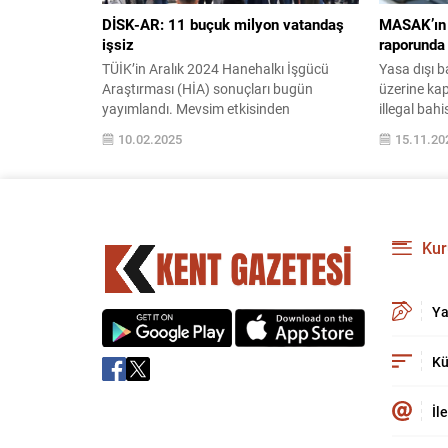
DİSK-AR: 11 buçuk milyon vatandaş
MASAK’ın 
işsiz
raporunda 
TÜİK’in Aralık 2024 Hanehalkı İşgücü
Yasa dışı b
Araştırması (HİA) sonuçları bugün
üzerine kap
yayımlandı. Mevsim etkisinden
illegal bah
arındırılmış dar tanımlı işsizlik oranı yüzde
etkileri ve
10.02.2025
15.11.20
8,5 mevsim etkisinden arındırılmış geniş
detaylı bir ş
tanımlı işsizlik oranı (âtıl işgücü) ise yüzde
28,2 olarak ...
Kur
Ya
Kü
İl