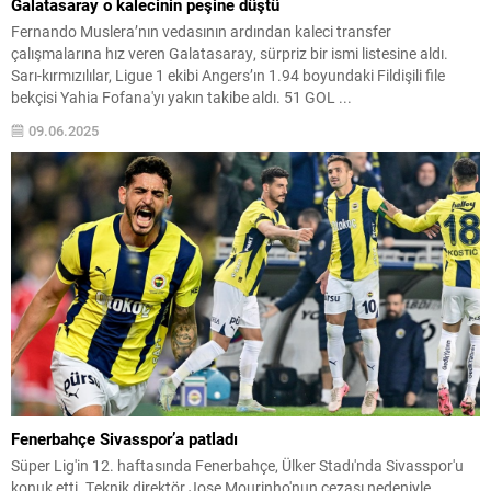
Galatasaray o kalecinin peşine düştü
Fernando Muslera’nın vedasının ardından kaleci transfer
çalışmalarına hız veren Galatasaray, sürpriz bir ismi listesine aldı.
Sarı-kırmızılılar, Ligue 1 ekibi Angers’ın 1.94 boyundaki Fildişili file
bekçisi Yahia Fofana'yı yakın takibe aldı. 51 GOL ...
09.06.2025
Fenerbahçe Sivasspor’a patladı
Süper Lig'in 12. haftasında Fenerbahçe, Ülker Stadı'nda Sivasspor'u
konuk etti. Teknik direktör Jose Mourinho'nun cezası nedeniyle