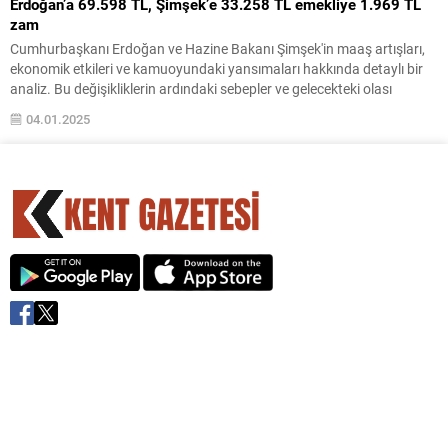
Erdoğan’a 69.598 TL, Şimşek’e 33.258 TL emekliye 1.969 TL
zam
Cumhurbaşkanı Erdoğan ve Hazine Bakanı Şimşek'in maaş artışları,
ekonomik etkileri ve kamuoyundaki yansımaları hakkında detaylı bir
analiz. Bu değişikliklerin ardındaki sebepler ve gelecekteki olası
sonuçlar üzerine derinlemesine bir bakış.
04.01.2025