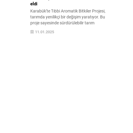
eldi
Karabük'te Tıbbi Aromatik Bitkiler Projesi,
tarımda yenilikçi bir değişim yaratıyor. Bu
proje sayesinde sürdürülebilir tarım
uygulamaları ile ekonomik kalkınma
11.01.2025
hedefleniyor. Doğanın sunduğu şifalı
bitkilerle sağlık ve zenginlik bir arada!