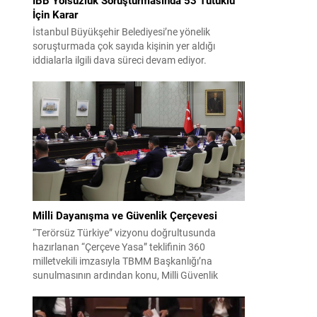
İçin Karar
İstanbul Büyükşehir Belediyesi’ne yönelik
soruşturmada çok sayıda kişinin yer aldığı
iddialarla ilgili dava süreci devam ediyor.
Mahkeme, savcının görüşünü aldıktan sonra
sanıkların tutukluluk hallerini ayrı ayrı
değerlendirdi. İnceleme sonucunda, aralarında
Ekrem İmamoğlu’nun da bulunduğu 53 tutuklu
hakkında tutukluluk hallerinin sürdürülmesine
karar verildi. İddialar ve değerlendirilen talepler
Soruşturma kapsamında sanıklara yöneltilen...
Milli Dayanışma ve Güvenlik Çerçevesi
“Terörsüz Türkiye” vizyonu doğrultusunda
hazırlanan “Çerçeve Yasa” teklifinin 360
milletvekili imzasıyla TBMM Başkanlığı’na
sunulmasının ardından konu, Milli Güvenlik
Kurulu (MGK) toplantısında ele alınmıştır.
Toplantı sonrası yayımlanan sekiz maddelik