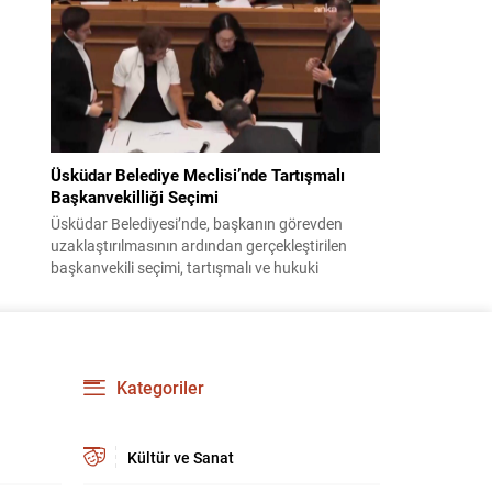
bildiri, ülke güvenliği ve bölgesel gelişmelere dair
değerlendirmeleri içermektedir. Yaklaşık 2 saat
15 dakika süren oturumun sonuç metninde;
terörle mücadele, bölgesel istikrar,...
Üsküdar Belediye Meclisi’nde Tartışmalı
Başkanvekilliği Seçimi
Üsküdar Belediyesi’nde, başkanın görevden
uzaklaştırılmasının ardından gerçekleştirilen
başkanvekili seçimi, tartışmalı ve hukuki
itirazlara konu olacak uygulamalarla gündeme
geldi. Yapılan oylamada usul ve gizlilikle ilgili
ciddi iddialar ortaya atıldı; bazı oyların geçersiz
sayılması ve meclis içindeki yönlendirmeler
kamuoyunda tepkilere yol açtı. Seçim sürecinde
Kategoriler
yaşanan gelişmeler, parti grupları arasındaki
gerilimi artırdı. CHP’nin...
Kültür ve Sanat