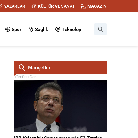
YAZARLAR
KÜLTÜR VE SANAT
MAGAZİN
Spor
Sağlık
Teknoloji
Manşetler
Tümünü Gör
İBB Yolsuzluk Soruşturmasında 53 Tutuklu