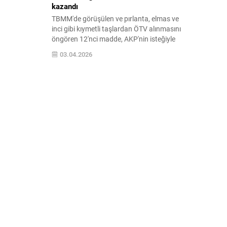
kazandı
TBMM'de görüşülen ve pırlanta, elmas ve
inci gibi kıymetli taşlardan ÖTV alınmasını
öngören 12'nci madde, AKP'nin isteğiyle
metinden çıkarıldı.
03.04.2026