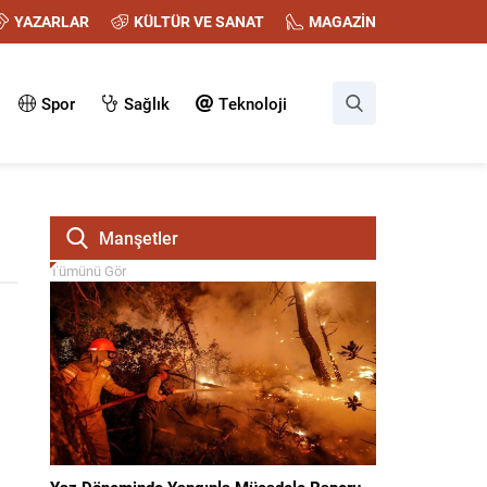
YAZARLAR
KÜLTÜR VE SANAT
MAGAZİN
Spor
Sağlık
Teknoloji
Manşetler
Tümünü Gör
Yaz Döneminde Yangınla Mücadele Raporu