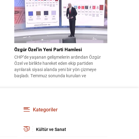
çıktısı, üç ülkenin imza attığı Mekke Ortak
Savunma Anlaşması oldu. Anlaşma; ortak
güvenlik yaklaşımıyla bölgesel barış, istikrar...
Özgür Özel’in Yeni Parti Hamlesi
CHP’de yaşanan gelişmelerin ardından Özgür
Özel ve birlikte hareket eden ekip partiden
ayrılarak siyasi alanda yeni bir yön çizmeye
başladı. Temmuz sonunda kurulan ve
kamuoyunda “Yeni Parti” olarak anılan oluşum,
kısa sürede muhalif medyanın gündemine girdi.
Kuruluşun hemen ardından bazı anket sonuçları
kamuoyuna yansıyınca, partinin tabanda karşılık
bulduğu iddiaları gündemi...
Kategoriler
Kültür ve Sanat