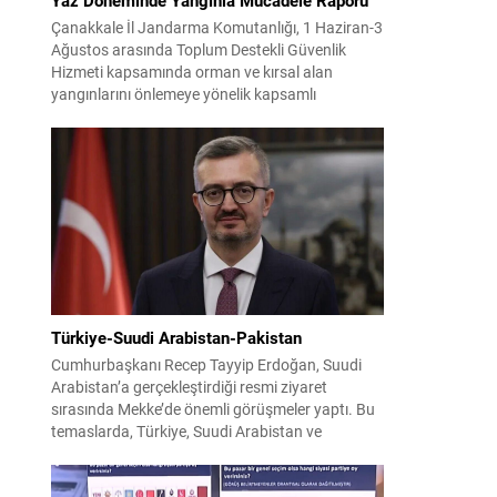
Çanakkale İl Jandarma Komutanlığı, 1 Haziran-3
Ağustos arasında Toplum Destekli Güvenlik
Hizmeti kapsamında orman ve kırsal alan
yangınlarını önlemeye yönelik kapsamlı
bilgilendirme çalışmaları yürüttü. On iki ilçede
görev yapan 178 tim ve 742 personel, sahada
aktif olarak halkı bilinçlendirdi ve denetim
faaliyetleri gerçekleştirdi. Faaliyetler esnasında
bin 315 biçerdöver ve balya...
Türkiye-Suudi Arabistan-Pakistan
Cumhurbaşkanı Recep Tayyip Erdoğan, Suudi
Arabistan’a gerçekleştirdiği resmi ziyaret
sırasında Mekke’de önemli görüşmeler yaptı. Bu
temaslarda, Türkiye, Suudi Arabistan ve
Pakistan arasında savunma alanında yeni bir iş
birliği çerçevesi oluşturuldu. Ziyaretin en somut