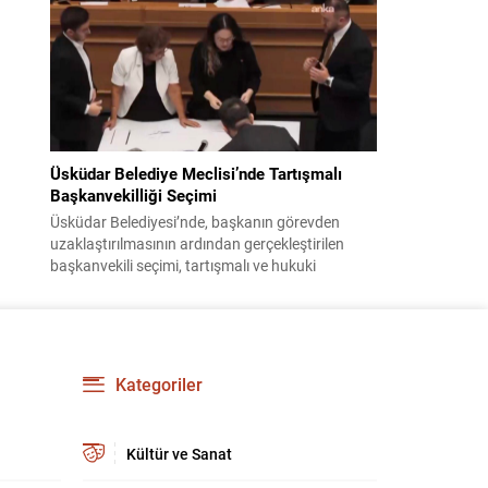
bildiri, ülke güvenliği ve bölgesel gelişmelere dair
değerlendirmeleri içermektedir. Yaklaşık 2 saat
15 dakika süren oturumun sonuç metninde;
terörle mücadele, bölgesel istikrar,...
Üsküdar Belediye Meclisi’nde Tartışmalı
Başkanvekilliği Seçimi
Üsküdar Belediyesi’nde, başkanın görevden
uzaklaştırılmasının ardından gerçekleştirilen
başkanvekili seçimi, tartışmalı ve hukuki
itirazlara konu olacak uygulamalarla gündeme
geldi. Yapılan oylamada usul ve gizlilikle ilgili
ciddi iddialar ortaya atıldı; bazı oyların geçersiz
sayılması ve meclis içindeki yönlendirmeler
kamuoyunda tepkilere yol açtı. Seçim sürecinde
Kategoriler
yaşanan gelişmeler, parti grupları arasındaki
gerilimi artırdı. CHP’nin...
Kültür ve Sanat