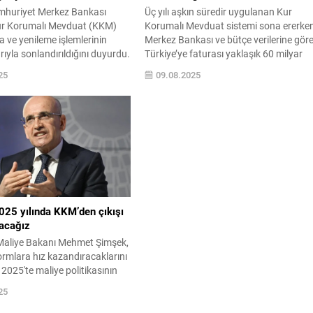
mhuriyet Merkez Bankası
Üç yılı aşkın süredir uygulanan Kur
ur Korumalı Mevduat (KKM)
Korumalı Mevduat sistemi sona ererken
 ve yenileme işlemlerinin
Merkez Bankası ve bütçe verilerine gör
rıyla sonlandırıldığını duyurdu.
Türkiye’ye faturası yaklaşık 60 milyar
kası, 21 Aralık 2021'de
dolar oldu. Ekonomistler ise uygulama
25
09.08.2025
şırı oynaklığa karşı devreye
en başından karşı çıkarak KKM’yi “paha
 uygulamasına ...
bir pansuman politikası” olarak
nitelendirmişti.
025 yılında KKM’den çıkışı
acağız
Maliye Bakanı Mehmet Şimşek,
ormlara hız kazandıracaklarını
 2025'te maliye politikasının
lacağını söyleyerek 2025
25
’den çıkışı
klarını belirtti.