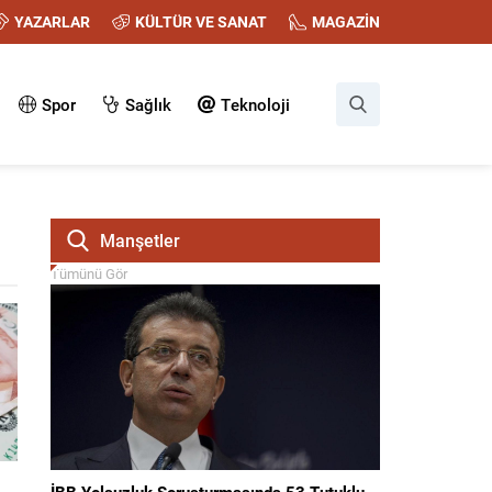
YAZARLAR
KÜLTÜR VE SANAT
MAGAZİN
Spor
Sağlık
Teknoloji
Manşetler
Tümünü Gör
İBB Yolsuzluk Soruşturmasında 53 Tutuklu