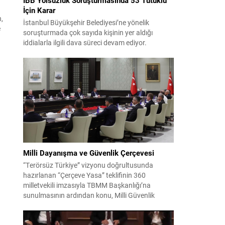
İçin Karar
,
İstanbul Büyükşehir Belediyesi’ne yönelik
e
soruşturmada çok sayıda kişinin yer aldığı
iddialarla ilgili dava süreci devam ediyor.
ya
Mahkeme, savcının görüşünü aldıktan sonra
lı
sanıkların tutukluluk hallerini ayrı ayrı
değerlendirdi. İnceleme sonucunda, aralarında
Ekrem İmamoğlu’nun da bulunduğu 53 tutuklu
hakkında tutukluluk hallerinin sürdürülmesine
karar verildi. İddialar ve değerlendirilen talepler
Soruşturma kapsamında sanıklara yöneltilen...
Milli Dayanışma ve Güvenlik Çerçevesi
“Terörsüz Türkiye” vizyonu doğrultusunda
hazırlanan “Çerçeve Yasa” teklifinin 360
milletvekili imzasıyla TBMM Başkanlığı’na
sunulmasının ardından konu, Milli Güvenlik
Kurulu (MGK) toplantısında ele alınmıştır.
Toplantı sonrası yayımlanan sekiz maddelik