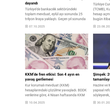
dayandı
Türkiye Cu
Türkiye’de bankacılık sektöründeki
(TCMB), K
toplam mevduat, eylül ayı sonunda 25
hesap açma
trilyon liraya yaklaştı. Geçen yıl sonunda
bugün itiba
18,99 trilyon lira olan mevduatlar, 9 aylık
Merkez Ban
07.10.2025
23.08.20
dönemde yaklaşık 6 trilyon lira artış
dövizdeki a
kaydetti. MEVDUATLARDA 9 AYDA
alınan KKM
YÜZDE 31’LİK ARTIŞ ...
KKM’de fren etkisi: Son 4 ayın en
Şimşek: 2
yavaş gerilemesi
tamamlay
Kur korumalı mevduat (KKM)
Hazine ve 
hesaplarındaki çözülme yavaşladı. BDDK
yapısal ref
verilerine göre, 4 Nisan haftasında KKM
söyleyerek,
bakiyesi 14,1 milyar TL düşerek 744,3
daha sıkı o
10.04.2025
30.01.20
milyar TL’ye indi. Bu, 2025'in ilk dört
yılında KKM
ayında kaydedilen en düşük haftalık
tamamlayaca