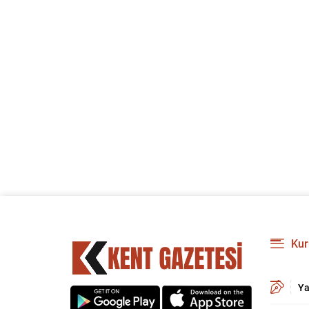
düşüş oldu.
Kur
Ya