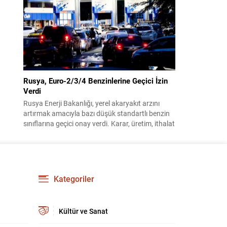
benimsendi. Teklif kapsamında, vazife
malullerinden hayatını kaybedenlerin anne ve
babalarına bağlanacak aylık tutarının, net asgari
ücretin altında olmayacağı hükme bağlanıyor....
Rusya, Euro-2/3/4 Benzinlerine Geçici İzin
Verdi
Rusya Enerji Bakanlığı, yerel akaryakıt arzını
artırmak amacıyla bazı düşük standartlı benzin
sınıflarına geçici onay verdi. Karar, üretim, ithalat
ve satışa yönelik uygulanacak sınırlamaları 1
Temmuz 2027’ye kadar kaldırıyor. Açıklamada
bu düzenlemenin kalıcı bir çevre politikası
değişikliği anlamına gelmediği vurgulanıyor;
kararın geçici olduğu ve uzun vadeli çevre
Kategoriler
hedeflerinden sapma amaçlanmadığı...
Kültür ve Sanat