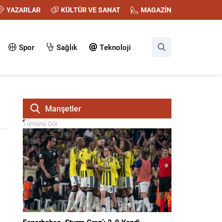
YAZARLAR
KÜLTÜR VE SANAT
MAGAZİN
Spor
Sağlık
Teknoloji
Manşetler
Tümünü Gör
Fenerbahçe, Sturm Graz’ı 2-0 Yendi