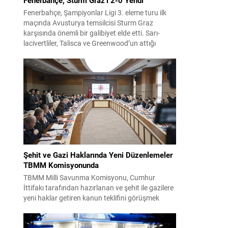
Fenerbahçe, Şampiyonlar Ligi 3. eleme turu ilk
maçında Avusturya temsilcisi Sturm Graz
karşısında önemli bir galibiyet elde etti. Sarı-
lacivertliler, Talisca ve Greenwood’un attığı
gollerle sahadan 2-0 üstün ayrıldı ve rövanş
öncesi avantaj sağladı. Karşılaşma sonrası
takım yönetimi mücadeleyi değerlendirdi ve
gelecek planlarına dair bilgi verdi. Futboldan
sorumlu yönetici Cihan Kamer,...
Şehit ve Gazi Haklarında Yeni Düzenlemeler
TBMM Komisyonunda
TBMM Milli Savunma Komisyonu, Cumhur
İttifakı tarafından hazırlanan ve şehit ile gazilere
yeni haklar getiren kanun teklifini görüşmek
üzere toplandı. Görüşmelerin sonunda teklif
komisyonda kabul edildi ve bir dizi düzenleme