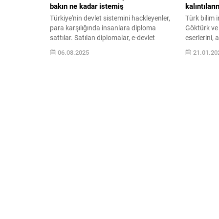
bakın ne kadar istemiş
kalıntıları
Türkiye'nin devlet sistemini hackleyenler,
Türk bilim 
para karşılığında insanlara diploma
Göktürk ve
sattılar. Satılan diplomalar, e-devlet
eserlerini, 
sisteminde göründü. Yani gerçekten
yerleşimler
06.08.2025
21.01.20
üniversite okumuş gibi gösterildi.
Şivet Ulaan
Skandala ismi karışanlar arasında
için bir pro
Osmanlı padişahı 2 ...