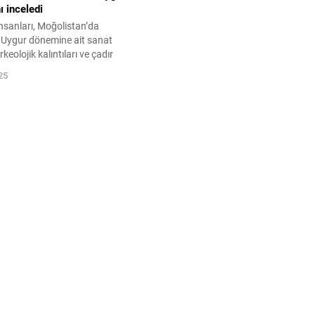
nı inceledi
insanları, Moğolistan’da
 Uygur dönemine ait sanat
arkeolojik kalıntıları ve çadır
ini inceledi. Seyahat sonunda,
25
 Ata külliyesinin korunması
je gerekliliği vurgulandı.