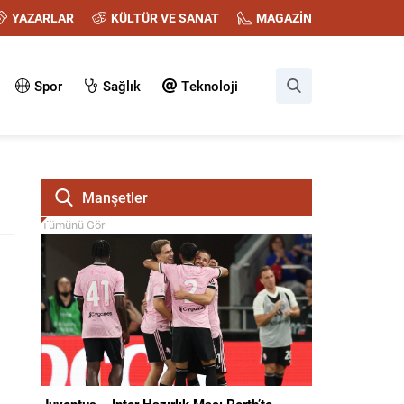
YAZARLAR
KÜLTÜR VE SANAT
MAGAZİN
Spor
Sağlık
Teknoloji
Manşetler
Tümünü Gör
Juventus – Inter Hazırlık Maçı Perth’te