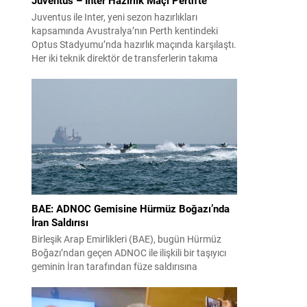
Juventus ile Inter, yeni sezon hazırlıkları
kapsamında Avustralya’nın Perth kentindeki
Optus Stadyumu’nda hazırlık maçında karşılaştı.
Her iki teknik direktör de transferlerin takıma
uyumunu ve oyuncuların fiziksel durumunu
değerlendirmek için bu mücadeleyi kritik bir
prova olarak kullandı. Karşılaşmada iki Türk
futbolcu sahada yer aldı: Juventus’ta Kenan
Yıldız ilk 11’de görev alırken,...
BAE: ADNOC Gemisine Hürmüz Boğazı’nda
İran Saldırısı
Birleşik Arap Emirlikleri (BAE), bugün Hürmüz
Boğazı’ndan geçen ADNOC ile ilişkili bir taşıyıcı
geminin İran tarafından füze saldırısına
uğradığını duyurdu. Yetkililer olayın kontrol altına
alındığını bildirirken saldırıyı kınadı ve Tahran’ı