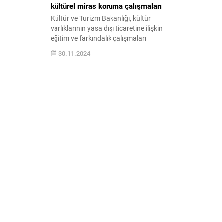
kültürel miras koruma çalışmaları
Kültür ve Turizm Bakanlığı, kültür
varlıklarının yasa dışı ticaretine ilişkin
eğitim ve farkındalık çalışmaları
kapsamında, yurt dışına kaçırılan Artemis
30.11.2024
heykelinin Türkiye'ye iade sürecini anlatan
çizgi roman hazırladı. Türkçe ve İngilizce
e-kitap formatındaki 'Artemis'in Yolculuğu'
isimli çizgi romana öğrenciler, 81 ildeki
eğitim kurumlarının panolarında yer alan
afişlerde bulunan 'QR' kod ile...