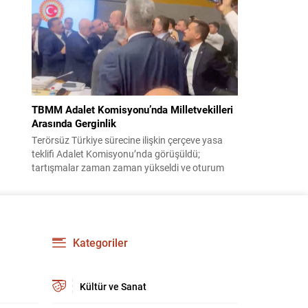
korsanlıkla suçladı. WAM ajansının aktardığı ilk
açıklamada, ADNOC’a ait bir geminin sabah
saatlerinde hedef alındığı belirtildi; ilerleyen
dakikalarda ise BAE...
TBMM Adalet Komisyonu’nda Milletvekilleri
Arasında Gerginlik
Terörsüz Türkiye sürecine ilişkin çerçeve yasa
teklifi Adalet Komisyonu’nda görüşüldü;
tartışmalar zaman zaman yükseldi ve oturum
kısa süreliğine kesintiye uğradı. Komisyon
çalışmalarında kimi milletvekilleri arasında sözlü
gerilim yaşandı, daha sonra fiziksel arbede çıktı.
Görüşme sırasında İyi Parti ile MHP milletvekilleri
arasında söz düellosu başladı; taraflar birbirlerini
Kategoriler
sert ifadelerle eleştirdi. Tartışma...
Kültür ve Sanat