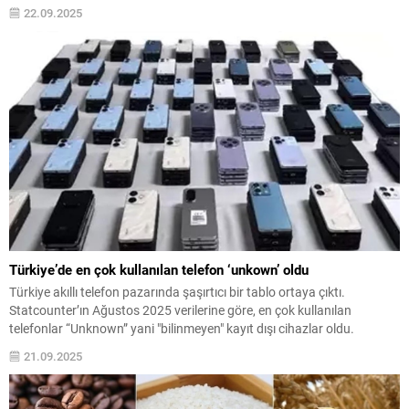
"TRÇ ittifakı" ile elde edilecek kazanımları dört başlık altında açıkladı.
22.09.2025
Türkiye’de en çok kullanılan telefon ‘unkown’ oldu
Türkiye akıllı telefon pazarında şaşırtıcı bir tablo ortaya çıktı.
Statcounter’ın Ağustos 2025 verilerine göre, en çok kullanılan
telefonlar “Unknown” yani "bilinmeyen" kayıt dışı cihazlar oldu.
21.09.2025