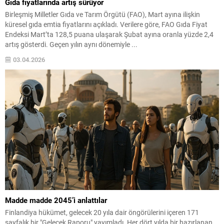
Gıda fiyatlarında artış sürüyor
Birleşmiş Milletler Gıda ve Tarım Örgütü (FAO), Mart ayına ilişkin
küresel gıda emtia fiyatlarını açıkladı. Verilere göre, FAO Gıda Fiyat
Endeksi Mart’ta 128,5 puana ulaşarak Şubat ayına oranla yüzde 2,4
artış gösterdi. Geçen yılın aynı dönemiyle ...
03.04.2026
Madde madde 2045’i anlattılar
Finlandiya hükümet, gelecek 20 yıla dair öngörülerini içeren 171
sayfalık bir "Gelecek Raporu" yayımladı. Her dört yılda bir hazırlanan