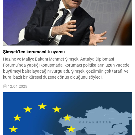
Şimşek’ten korumacılık uyarısı
Hazine ve Maliye Bakanı Mehmet Şimşek, Antalya Diplomasi
Forumu’nda yaptığı konuşmada, korumacı politikaların uzun vadede
büyümeyi baltalayacağını vurguladı. Şimşek, çözümün çok taraflı ve
kural bazlı bir küresel düzene dönüş olduğunu söyledi.
12.04.2025