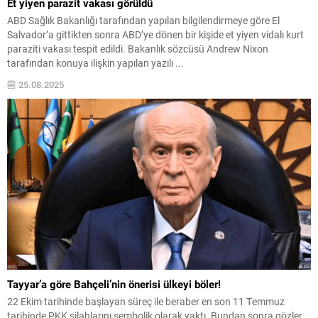
Et yiyen parazit vakası görüldü
ABD Sağlık Bakanlığı tarafından yapılan bilgilendirmeye göre El
Salvador’a gittikten sonra ABD’ye dönen bir kişide et yiyen vidalı kurt
paraziti vakası tespit edildi. Bakanlık sözcüsü Andrew Nixon
tarafından konuya ilişkin yapılan yazılı ...
25.08.2025
Tayyar’a göre Bahçeli’nin önerisi ülkeyi böler!
22 Ekim tarihinde başlayan süreç ile beraber en son 11 Temmuz
tarihinde PKK silahlarını sembolik olarak yaktı. Bundan sonra gözler