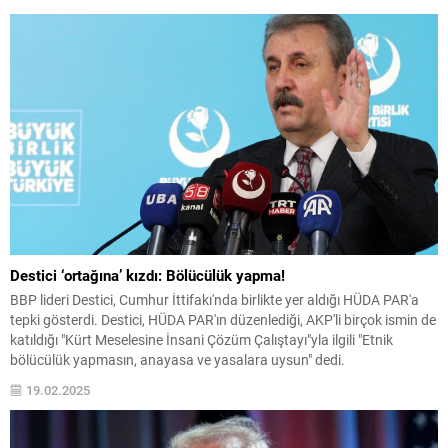
Destici ‘ortağına’ kızdı: Bölücülük yapma!
BBP lideri Destici, Cumhur İttifakı'nda birlikte yer aldığı HÜDA PAR'a
tepki gösterdi. Destici, HÜDA PAR'ın düzenlediği, AKP'li birçok ismin de
katıldığı "Kürt Meselesine İnsani Çözüm Çalıştayı"yla ilgili "Etnik
bölücülük yapmasın, anayasa ve yasalara uysun" dedi.
19.02.2025