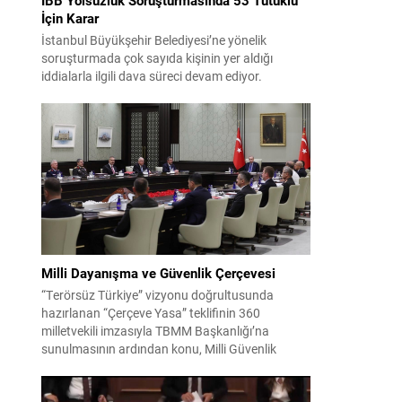
İçin Karar
İstanbul Büyükşehir Belediyesi’ne yönelik
soruşturmada çok sayıda kişinin yer aldığı
iddialarla ilgili dava süreci devam ediyor.
Mahkeme, savcının görüşünü aldıktan sonra
sanıkların tutukluluk hallerini ayrı ayrı
değerlendirdi. İnceleme sonucunda, aralarında
Ekrem İmamoğlu’nun da bulunduğu 53 tutuklu
hakkında tutukluluk hallerinin sürdürülmesine
karar verildi. İddialar ve değerlendirilen talepler
Soruşturma kapsamında sanıklara yöneltilen...
Milli Dayanışma ve Güvenlik Çerçevesi
“Terörsüz Türkiye” vizyonu doğrultusunda
hazırlanan “Çerçeve Yasa” teklifinin 360
milletvekili imzasıyla TBMM Başkanlığı’na
sunulmasının ardından konu, Milli Güvenlik
Kurulu (MGK) toplantısında ele alınmıştır.
Toplantı sonrası yayımlanan sekiz maddelik