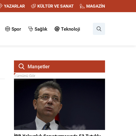
YAZARLAR
KÜLTÜR VE SANAT
MAGAZİN
Spor
Sağlık
Teknoloji
Manşetler
Tümünü Gör
İBB Yolsuzluk Soruşturmasında 53 Tutuklu