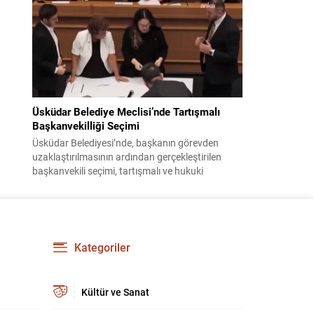
bildiri, ülke güvenliği ve bölgesel gelişmelere dair
değerlendirmeleri içermektedir. Yaklaşık 2 saat
15 dakika süren oturumun sonuç metninde;
terörle mücadele, bölgesel istikrar,...
Üsküdar Belediye Meclisi’nde Tartışmalı
Başkanvekilliği Seçimi
Üsküdar Belediyesi’nde, başkanın görevden
uzaklaştırılmasının ardından gerçekleştirilen
başkanvekili seçimi, tartışmalı ve hukuki
itirazlara konu olacak uygulamalarla gündeme
geldi. Yapılan oylamada usul ve gizlilikle ilgili
ciddi iddialar ortaya atıldı; bazı oyların geçersiz
sayılması ve meclis içindeki yönlendirmeler
kamuoyunda tepkilere yol açtı. Seçim sürecinde
Kategoriler
yaşanan gelişmeler, parti grupları arasındaki
gerilimi artırdı. CHP’nin...
Kültür ve Sanat