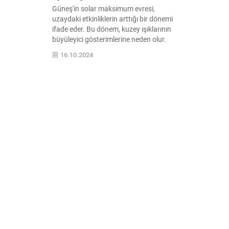
Güneş'in solar maksimum evresi,
uzaydaki etkinliklerin arttığı bir dönemi
ifade eder. Bu dönem, kuzey ışıklarının
büyüleyici gösterimlerine neden olur.
Güneş'in etkileri ve kuzey ışıklarının
16.10.2024
güzellikleri hakkında detaylı bilgi edinin.