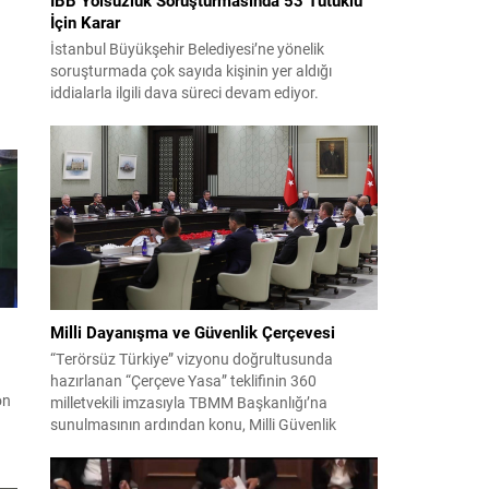
İçin Karar
İstanbul Büyükşehir Belediyesi’ne yönelik
soruşturmada çok sayıda kişinin yer aldığı
iddialarla ilgili dava süreci devam ediyor.
Mahkeme, savcının görüşünü aldıktan sonra
sanıkların tutukluluk hallerini ayrı ayrı
değerlendirdi. İnceleme sonucunda, aralarında
Ekrem İmamoğlu’nun da bulunduğu 53 tutuklu
hakkında tutukluluk hallerinin sürdürülmesine
karar verildi. İddialar ve değerlendirilen talepler
Soruşturma kapsamında sanıklara yöneltilen...
Milli Dayanışma ve Güvenlik Çerçevesi
“Terörsüz Türkiye” vizyonu doğrultusunda
hazırlanan “Çerçeve Yasa” teklifinin 360
on
milletvekili imzasıyla TBMM Başkanlığı’na
sunulmasının ardından konu, Milli Güvenlik
.
Kurulu (MGK) toplantısında ele alınmıştır.
ma
Toplantı sonrası yayımlanan sekiz maddelik
.