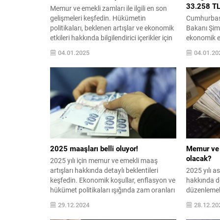
33.258 TL
Memur ve emekli zamları ile ilgili en son
gelişmeleri keşfedin. Hükümetin
Cumhurbaş
politikaları, beklenen artışlar ve ekonomik
Bakanı Şimş
etkileri hakkında bilgilendirici içerikler için
ekonomik e
hemen tıklayın!
yansımaları
04.01.2025
04.01.20
Bu değişikl
gelecekteki
derinlemesi
2025 maaşları belli oluyor!
Memur ve 
olacak?
2025 yılı için memur ve emekli maaş
artışları hakkında detaylı beklentileri
2025 yılı a
keşfedin. Ekonomik koşullar, enflasyon ve
hakkında det
hükümet politikaları ışığında zam oranları
düzenlemele
ve etkilerini analiz ediyoruz.
etkileriyle 
29.12.2024
28.12.20
içerikte bula