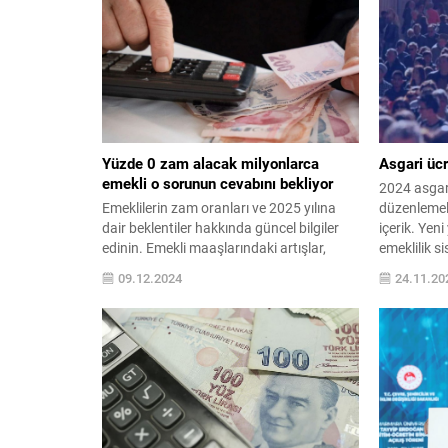
Yüzde 0 zam alacak milyonlarca
Asgari ücre
emekli o sorunun cevabını bekliyor
2024 asgari
Emeklilerin zam oranları ve 2025 yılına
düzenlemele
dair beklentiler hakkında güncel bilgiler
içerik. Yeni
edinin. Emekli maaşlarındaki artışlar,
emeklilik si
enflasyon etkisi ve gelecekteki
çalışanlar v
09.12.2024
24.11.20
değişiklikler hakkında detaylı analizler
bekleniyor
burada!