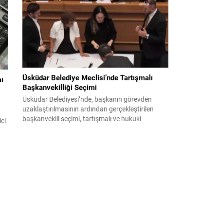
bildiri, ülke güvenliği ve bölgesel gelişmelere dair
değerlendirmeleri içermektedir. Yaklaşık 2 saat
15 dakika süren oturumun sonuç metninde;
terörle mücadele, bölgesel istikrar,...
Üsküdar Belediye Meclisi’nde Tartışmalı
mı
Başkanvekilliği Seçimi
Üsküdar Belediyesi’nde, başkanın görevden
uzaklaştırılmasının ardından gerçekleştirilen
başkanvekili seçimi, tartışmalı ve hukuki
ici
itirazlara konu olacak uygulamalarla gündeme
geldi. Yapılan oylamada usul ve gizlilikle ilgili
ciddi iddialar ortaya atıldı; bazı oyların geçersiz
sayılması ve meclis içindeki yönlendirmeler
kamuoyunda tepkilere yol açtı. Seçim sürecinde
yaşanan gelişmeler, parti grupları arasındaki
gerilimi artırdı. CHP’nin...