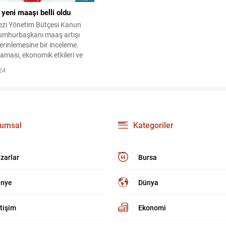
 yeni maaşı belli oldu
zi Yönetim Bütçesi Kanun
 Cumhurbaşkanı maaş artışı
rinlemesine bir inceleme.
aması, ekonomik etkileri ve
lerine katkıları üzerine
24
i bir içerik.
umsal
Kategoriler
zarlar
Bursa
nye
Dünya
etişim
Ekonomi