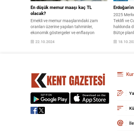
En düşük memur maaşı kaç TL
Erdoğan’ın
olacak?
2025 Merke
Emekli ve memur maaşlarındaki zam
Teklifi ve
oranları üzerine yapılan tahminler,
hakkında de
ekonomik göstergeler ve enflasyon
Bütçe planl
etkileriyle güncel gelişmeleri ele alıyor.
kamu hizmet
22.10.2024
18.10.20
2023 yılı için maaş artışlarını nasıl
bilgilendiric
etkileyebilir? Detaylar için tıklayın!
Kur
Ya
Kü
İl