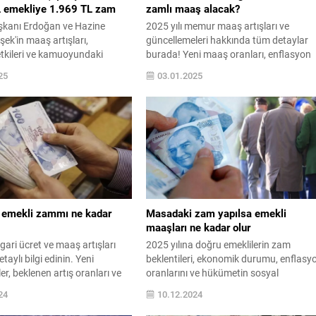
 emekliye 1.969 TL zam
zamlı maaş alacak?
kanı Erdoğan ve Hazine
2025 yılı memur maaş artışları ve
ek'in maaş artışları,
güncellemeleri hakkında tüm detaylar
tkileri ve kamuoyundaki
burada! Yeni maaş oranları, enflasyon
 hakkında detaylı bir analiz.
etkileri ve memur aileleri için önemli
25
03.01.2025
iklerin ardındaki sebepler ve
bilgilerle, maaşlarınıza dair merak
 olası sonuçlar üzerine
ettiğiniz her şeyi öğrenin.
ne bir bakış.
emekli zammı ne kadar
Masadaki zam yapılsa emekli
maaşları ne kadar olur
sgari ücret ve maaş artışları
2025 yılına doğru emeklilerin zam
aylı bilgi edinin. Yeni
beklentileri, ekonomik durumu, enflasy
r, beklenen artış oranları ve
oranlarını ve hükümetin sosyal
ilgili tüm merak edilenleri bu
politikalarını kapsayan detaylı bir analiz
24
10.12.2024
bilirsiniz.
Emeklilerin yaşam standartlarını artır
umudu ve talepleri hakkında bilgi edinin