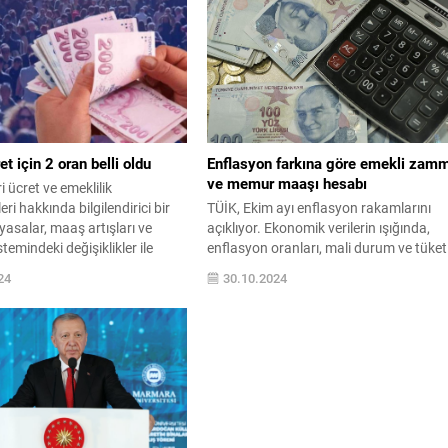
t için 2 oran belli oldu
Enflasyon farkına göre emekli zam
ve memur maaşı hesabı
 ücret ve emeklilik
ri hakkında bilgilendirici bir
TÜİK, Ekim ayı enflasyon rakamlarını
 yasalar, maaş artışları ve
açıklıyor. Ekonomik verilerin ışığında,
stemindeki değişiklikler ile
enflasyon oranları, mali durum ve tüket
e emekliler için neler
etkileri hakkında detaylı analizler ve
24
30.10.2024
? Tüm detaylar burada!
yorumlar için makalemizi okuyun.