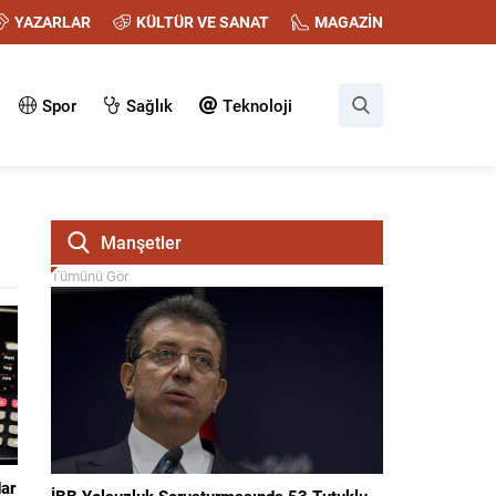
YAZARLAR
KÜLTÜR VE SANAT
MAGAZİN
Spor
Sağlık
Teknoloji
Manşetler
Tümünü Gör
ar
İBB Yolsuzluk Soruşturmasında 53 Tutuklu