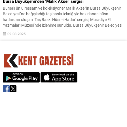
Bursa Büyükşehir’den ‘Malik Aksel’ sergisi
Bursalı ünlü ressam ve koleksiyoner Malik Aksel’in Bursa Büyükşehir
Belediyesi’ne bağışladığı taş baskı tekniğiyle hazırlanan hüsn-i
hatlardan oluşan ‘Taş Baskı Hüsn-i Hatlar’ sergisi, Muradiye El
Yazmaları Müzesi’nde izlenime sunuldu. Bursa Büyükşehir Belediyesi
Kent Tarihi ve Tanıtımı Dairesi Başkanlığı Müzeler Şube Müdürlüğü
09.03.2025
tarafından hazırlanan ‘Taş Baskı Hüsn-i Hatlar’ sergisi, Muradiye El...