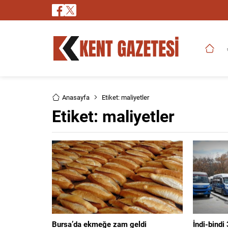
Anasayfa
Etiket: maliyetler
Etiket:
maliyetler
Bursa’da ekmeğe zam geldi
İndi-bindi