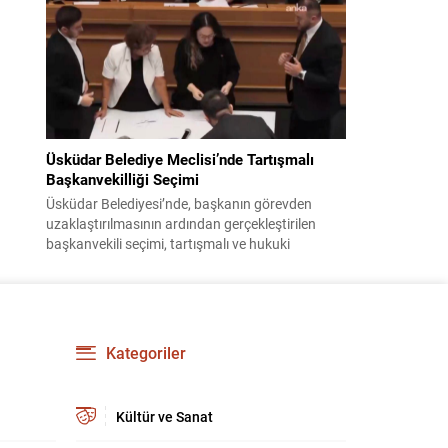
bildiri, ülke güvenliği ve bölgesel gelişmelere dair
değerlendirmeleri içermektedir. Yaklaşık 2 saat
15 dakika süren oturumun sonuç metninde;
terörle mücadele, bölgesel istikrar,...
Üsküdar Belediye Meclisi’nde Tartışmalı
Başkanvekilliği Seçimi
Üsküdar Belediyesi’nde, başkanın görevden
uzaklaştırılmasının ardından gerçekleştirilen
başkanvekili seçimi, tartışmalı ve hukuki
itirazlara konu olacak uygulamalarla gündeme
geldi. Yapılan oylamada usul ve gizlilikle ilgili
ciddi iddialar ortaya atıldı; bazı oyların geçersiz
sayılması ve meclis içindeki yönlendirmeler
kamuoyunda tepkilere yol açtı. Seçim sürecinde
Kategoriler
yaşanan gelişmeler, parti grupları arasındaki
gerilimi artırdı. CHP’nin...
Kültür ve Sanat