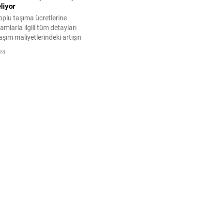
liyor
toplu taşıma ücretlerine
amlarla ilgili tüm detayları
aşım maliyetlerindeki artışın
 etkileri hakkında bilgi sahibi
24
izi nasıl etkileyeceğini