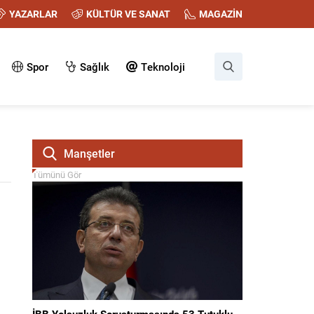
YAZARLAR
KÜLTÜR VE SANAT
MAGAZİN
Spor
Sağlık
Teknoloji
Manşetler
Tümünü Gör
İBB Yolsuzluk Soruşturmasında 53 Tutuklu