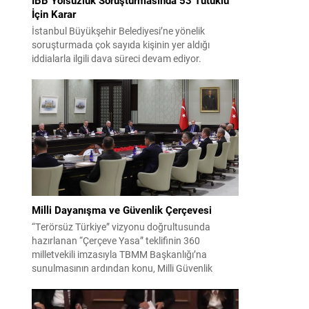
İçin Karar
İstanbul Büyükşehir Belediyesi’ne yönelik
soruşturmada çok sayıda kişinin yer aldığı
iddialarla ilgili dava süreci devam ediyor.
Mahkeme, savcının görüşünü aldıktan sonra
sanıkların tutukluluk hallerini ayrı ayrı
değerlendirdi. İnceleme sonucunda, aralarında
Ekrem İmamoğlu’nun da bulunduğu 53 tutuklu
hakkında tutukluluk hallerinin sürdürülmesine
karar verildi. İddialar ve değerlendirilen talepler
Soruşturma kapsamında sanıklara yöneltilen...
Milli Dayanışma ve Güvenlik Çerçevesi
“Terörsüz Türkiye” vizyonu doğrultusunda
hazırlanan “Çerçeve Yasa” teklifinin 360
milletvekili imzasıyla TBMM Başkanlığı’na
sunulmasının ardından konu, Milli Güvenlik
Kurulu (MGK) toplantısında ele alınmıştır.
Toplantı sonrası yayımlanan sekiz maddelik