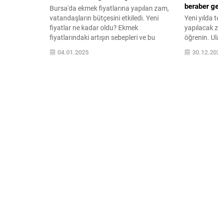
beraber ge
Bursa'da ekmek fiyatlarına yapılan zam,
vatandaşların bütçesini etkiledi. Yeni
Yeni yılda 
fiyatlar ne kadar oldu? Ekmek
yapılacak z
fiyatlarındaki artışın sebepleri ve bu
öğrenin. Ul
durumun tüketicilere yansımaları
nedenleri ve
04.01.2025
30.12.20
hakkında detaylı bilgiye ulaşın.
olun. Bütçen
keşfedin!