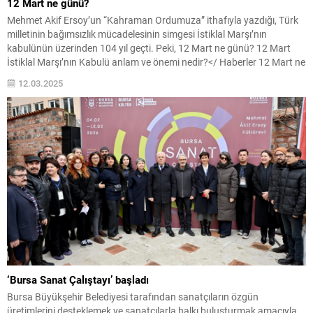
12 Mart ne günü?
Mehmet Akif Ersoy’un “Kahraman Ordumuza” ithafıyla yazdığı, Türk
milletinin bağımsızlık mücadelesinin simgesi İstiklal Marşı’nın
kabulünün üzerinden 104 yıl geçti. Peki, 12 Mart ne günü? 12 Mart
İstiklal Marşı’nın Kabulü anlam ve önemi nedir?</ Haberler 12 Mart ne
günü? 12 Mart İstiklal Marşı’nın Kabulü anlam ve önemi nedir?
12.03.2025
Mehmet Akif Ersoy’un...
‘Bursa Sanat Çalıştayı’ başladı
Bursa Büyükşehir Belediyesi tarafından sanatçıların özgün
üretimlerini desteklemek ve sanatçılarla halkı buluşturmak amacıyla