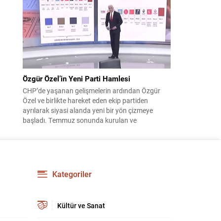
çıktısı, üç ülkenin imza attığı Mekke Ortak
Savunma Anlaşması oldu. Anlaşma; ortak
güvenlik yaklaşımıyla bölgesel barış, istikrar...
Özgür Özel’in Yeni Parti Hamlesi
CHP’de yaşanan gelişmelerin ardından Özgür
Özel ve birlikte hareket eden ekip partiden
ayrılarak siyasi alanda yeni bir yön çizmeye
başladı. Temmuz sonunda kurulan ve
kamuoyunda “Yeni Parti” olarak anılan oluşum,
kısa sürede muhalif medyanın gündemine girdi.
Kuruluşun hemen ardından bazı anket sonuçları
kamuoyuna yansıyınca, partinin tabanda karşılık
bulduğu iddiaları gündemi...
Kategoriler
Kültür ve Sanat