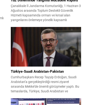
Çanakkale İl Jandarma Komutanlığı, 1 Haziran-3
Ağustos arasında Toplum Destekli Güvenlik
Hizmeti kapsamında orman ve kırsal alan
mlı
yangınlarını önlemeye yönelik kapsamlı
bilgilendirme çalışmaları yürüttü. On iki ilçede
görev yapan 178 tim ve 742 personel, sahada
aktif olarak halkı bilinçlendirdi ve denetim
faaliyetleri gerçekleştirdi. Faaliyetler esnasında
bin 315 biçerdöver ve balya...
Türkiye-Suudi Arabistan-Pakistan
Cumhurbaşkanı Recep Tayyip Erdoğan, Suudi
Arabistan’a gerçekleştirdiği resmi ziyaret
sırasında Mekke’de önemli görüşmeler yaptı. Bu
temaslarda, Türkiye, Suudi Arabistan ve
Pakistan arasında savunma alanında yeni bir iş
birliği çerçevesi oluşturuldu. Ziyaretin en somut