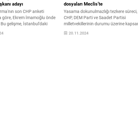
kanı adayı
dosyaları Meclis’te
rma'nın son CHP anketi
Yasama dokunulmazlığı tezkere süreci,
a göre, Ekrem İmamoğlu önde
CHP, DEM Parti ve Saadet Partisi
Bu gelişme, İstanbul'daki
milletvekillerinin durumu üzerine kapsa
mikleri nasıl etkileyecek?
bir değerlendirme. Bu yazıda, siyasi
24
20.11.2024
in yazımızı okuyun!
etkiler, tartışmalar ve yasama
süreçlerindeki gelişmeleri keşfedin.