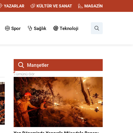
YAZARLAR
KÜLTÜR VE SANAT
MAGAZİN
Spor
Sağlık
Teknoloji
Manşetler
Tümünü Gör
Yaz Döneminde Yangınla Mücadele Raporu