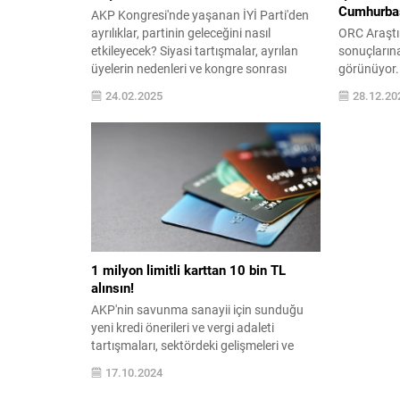
Cumhurbaş
AKP Kongresi'nde yaşanan İYİ Parti'den
ayrılıklar, partinin geleceğini nasıl
ORC Araştı
etkileyecek? Siyasi tartışmalar, ayrılan
sonuçların
üyelerin nedenleri ve kongre sonrası
görünüyor. 
gelişmeler hakkında detaylı bilgi edinin.
siyasi dina
24.02.2025
28.12.20
Detaylar iç
1 milyon limitli karttan 10 bin TL
alınsın!
AKP'nin savunma sanayii için sunduğu
yeni kredi önerileri ve vergi adaleti
tartışmaları, sektördeki gelişmeleri ve
hükümetin stratejilerini ele alarak,
17.10.2024
ekonomik etkilerini derinlemesine
inceliyor. Detaylar için hemen okuyun!