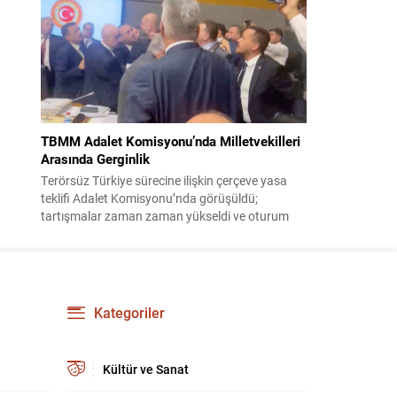
korsanlıkla suçladı. WAM ajansının aktardığı ilk
açıklamada, ADNOC’a ait bir geminin sabah
saatlerinde hedef alındığı belirtildi; ilerleyen
dakikalarda ise BAE...
TBMM Adalet Komisyonu’nda Milletvekilleri
Arasında Gerginlik
Terörsüz Türkiye sürecine ilişkin çerçeve yasa
teklifi Adalet Komisyonu’nda görüşüldü;
tartışmalar zaman zaman yükseldi ve oturum
kısa süreliğine kesintiye uğradı. Komisyon
çalışmalarında kimi milletvekilleri arasında sözlü
gerilim yaşandı, daha sonra fiziksel arbede çıktı.
Görüşme sırasında İyi Parti ile MHP milletvekilleri
arasında söz düellosu başladı; taraflar birbirlerini
Kategoriler
sert ifadelerle eleştirdi. Tartışma...
Kültür ve Sanat