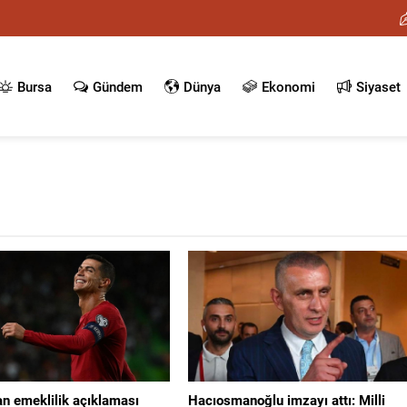
Bursa
Gündem
Dünya
Ekonomi
Siyaset
an emeklilik açıklaması
Hacıosmanoğlu imzayı attı: Milli