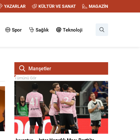
YAZARLAR
KÜLTÜR VE SANAT
MAGAZİN
Spor
Sağlık
Teknoloji
Manşetler
Tümünü Gör
Juventus – Inter Hazırlık Maçı Perth’te