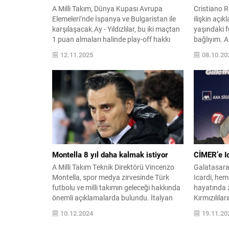
A Milli Takım, Dünya Kupası Avrupa
Cristiano R
Elemeleri’nde İspanya ve Bulgaristan ile
ilişkin açı
karşılaşacak.Ay - Yıldızlılar, bu iki maçtan
yaşındaki f
1 puan almaları halinde play-off hakkı
bağlıyım. 
kazanacak. Milli takımın yıldızlarından
gerektiğini
12.11.2025
08.10.20
arda Güler zorlu maçlar öncesinde çarpıcı
bir ...
Montella 8 yıl daha kalmak istiyor
CİMER’e I
A Milli Takım Teknik Direktörü Vincenzo
Galatasaray
Montella, spor medya zirvesinde Türk
Icardi, hem
futbolu ve milli takımın geleceği hakkında
hayatında z
önemli açıklamalarda bulundu. İtalyan
Kırmızılıla
teknik adam, milli takımın başına geçiş
Tottenham'
10.12.2024
19.11.20
sürecini ve hedeflerini anlattı. Milli
diz ön çap
Takımın ...
menisküs ha