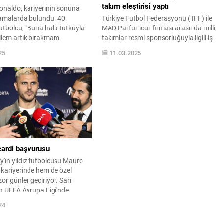
takım eleştirisi yaptı
onaldo, kariyerinin sonuna
klamalarda bulundu. 40
Türkiye Futbol Federasyonu (TFF) ile
utbolcu, "Buna hala tutkuyla
MAD Parfumeur firması arasında milli
Ailem artık bırakmam
takımlar resmi sponsorluğuyla ilgili iş
 söylüyor" dedi.
birliği anlaşması imzalandı. Hasan Do
25
11.03.2025
Milli Takımlar Kamp ve Eğitim
Tesisleri'ndeki imza törenine TFF Başka
İbrahim Hacıosmanoğlu ...
cardi başvurusu
'ın yıldız futbolcusu Mauro
 kariyerinde hem de özel
or günler geçiriyor. Sarı
rın UEFA Avrupa Ligi'nde
a karşı oynadığı maçta sağ
24
raz bağında kopuk ve
sarı tespit edilen ...