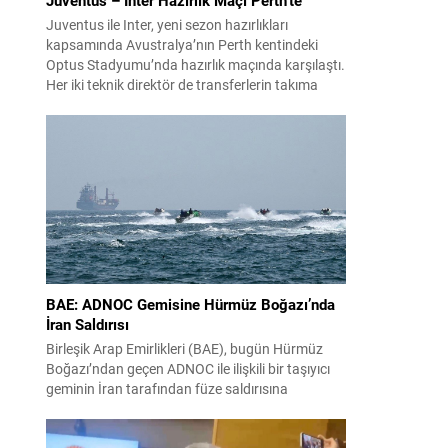
Juventus ile Inter, yeni sezon hazırlıkları
kapsamında Avustralya’nın Perth kentindeki
Optus Stadyumu’nda hazırlık maçında karşılaştı.
Her iki teknik direktör de transferlerin takıma
ğan
uyumunu ve oyuncuların fiziksel durumunu
değerlendirmek için bu mücadeleyi kritik bir
nı
prova olarak kullandı. Karşılaşmada iki Türk
futbolcu sahada yer aldı: Juventus’ta Kenan
Yıldız ilk 11’de görev alırken,...
BAE: ADNOC Gemisine Hürmüz Boğazı’nda
İran Saldırısı
Birleşik Arap Emirlikleri (BAE), bugün Hürmüz
Boğazı’ndan geçen ADNOC ile ilişkili bir taşıyıcı
geminin İran tarafından füze saldırısına
uğradığını duyurdu. Yetkililer olayın kontrol altına
alındığını bildirirken saldırıyı kınadı ve Tahran’ı