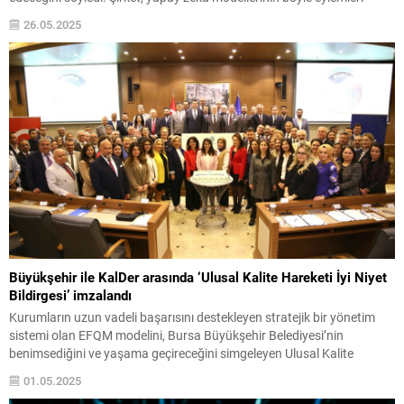
geliştikçe daha sık yaptığını söyledi.
26.05.2025
Büyükşehir ile KalDer arasında ‘Ulusal Kalite Hareketi İyi Niyet
Bildirgesi’ imzalandı
Kurumların uzun vadeli başarısını destekleyen stratejik bir yönetim
sistemi olan EFQM modelini, Bursa Büyükşehir Belediyesi’nin
benimsediğini ve yaşama geçireceğini simgeleyen Ulusal Kalite
Hareketi İyi Niyet Bildirgesi, Bursa Büyükşehir Belediye Başkanı
01.05.2025
Mustafa Bozbey ve KalDer Bursa Şubesi Yönetim Kurulu Başkanı