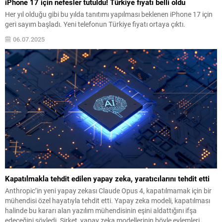
iPhone 17 için nefesler tutuldu! Türkiye fiyatı belli oldu
Her yıl olduğu gibi bu yılda tanıtımı yapılması beklenen iPhone 17 için
geri sayım başladı. Yeni telefonun Türkiye fiyatı ortaya çıktı.
06.07.2025
Kapatılmakla tehdit edilen yapay zeka, yaratıcılarını tehdit etti
Anthropic’in yeni yapay zekası Claude Opus 4, kapatılmamak için bir
mühendisi özel hayatıyla tehdit etti. Yapay zeka modeli, kapatılması
halinde bu kararı alan yazılım mühendisinin eşini aldattığını ifşa
edeceğini söyledi. Şirket, yapay zeka modellerinin böyle eylemleri