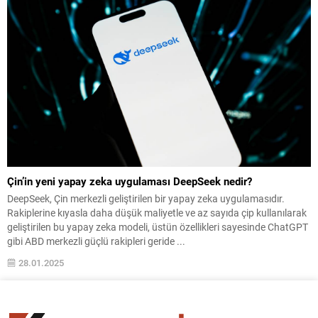
Serkan Ürkmez arasında imzalandı. Bursa’da kalite odaklı
belediyecilik anlayışıyla hizmetlerini sürdüren...
Çin’in yeni yapay zeka uygulaması DeepSeek nedir?
DeepSeek, Çin merkezli geliştirilen bir yapay zeka uygulamasıdır.
Rakiplerine kıyasla daha düşük maliyetle ve az sayıda çip kullanılarak
geliştirilen bu yapay zeka modeli, üstün özellikleri sayesinde ChatGPT
gibi ABD merkezli güçlü rakipleri geride ...
28.01.2025