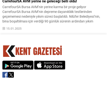
CarrefourSA AVM yerine ne geleceği belli oldu!
CarrefourSA Bursa AVM’nin yerine karma bir proje geliyor
CarrefourSA Bursa AVM’nin depreme dayanıklılık testlerinden
geçememesi nedeniyle yıkım süreci başlatıldı. Nilüfer Belediyesi’nin,
bina boşaltılması için verdiği 90 günlük sürenin ardından yıkım
çalışmaları başladı. Söz konusu bina, 2024 yılı Temmuz ayında Atış
15.01.2025
Yapı tarafından 8.8 milyar TL karşılığında satın alınmıştı. Otoparktan
başlayan...