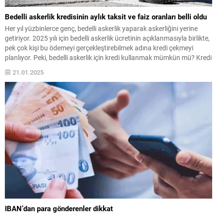
Bedelli askerlik kredisinin aylık taksit ve faiz oranları belli oldu
Her yıl yüzbinlerce genç, bedelli askerlik yaparak askerliğini yerine
getiriyor. 2025 yılı için bedelli askerlik ücretinin açıklanmasıyla birlikte,
pek çok kişi bu ödemeyi gerçekleştirebilmek adına kredi çekmeyi
planlıyor. Peki, bedelli askerlik için kredi kullanmak mümkün mü? Kredi
faiz oranları ne kadar? Bedelli askerlik kredisinin geri ödeme şartları
21.01.2025
nasıl şekilleniyor? İşte...
IBAN’dan para gönderenler dikkat