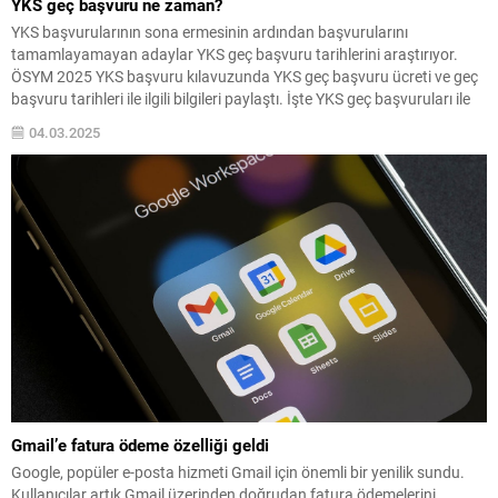
YKS geç başvuru ne zaman?
YKS başvurularının sona ermesinin ardından başvurularını
tamamlayamayan adaylar YKS geç başvuru tarihlerini araştırıyor.
ÖSYM 2025 YKS başvuru kılavuzunda YKS geç başvuru ücreti ve geç
başvuru tarihleri ile ilgili bilgileri paylaştı. İşte YKS geç başvuruları ile
ilgili merak edilenler. YKS GEÇ BAŞVURU TARİHLERİ 2025: ÖSYM YKS
04.03.2025
geç başvuru ne zaman 2025...
Gmail’e fatura ödeme özelliği geldi
Google, popüler e-posta hizmeti Gmail için önemli bir yenilik sundu.
Kullanıcılar artık Gmail üzerinden doğrudan fatura ödemelerini