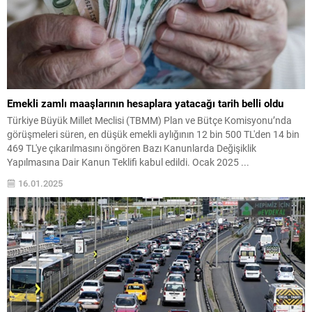
Emekli zamlı maaşlarının hesaplara yatacağı tarih belli oldu
Türkiye Büyük Millet Meclisi (TBMM) Plan ve Bütçe Komisyonu’nda
görüşmeleri süren, en düşük emekli aylığının 12 bin 500 TL'den 14 bin
469 TL'ye çıkarılmasını öngören Bazı Kanunlarda Değişiklik
Yapılmasına Dair Kanun Teklifi kabul edildi. Ocak 2025 ...
16.01.2025