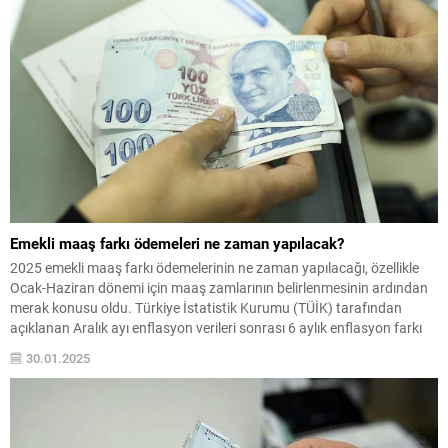
Emekli maaş farkı ödemeleri ne zaman yapılacak?
2025 emekli maaş farkı ödemelerinin ne zaman yapılacağı, özellikle
Ocak-Haziran dönemi için maaş zamlarının belirlenmesinin ardından
merak konusu oldu. Türkiye İstatistik Kurumu (TÜİK) tarafından
açıklanan Aralık ayı enflasyon verileri sonrası 6 aylık enflasyon farkı
belli oldu ve emeklilerin alacağı zam oranı yüzde 15,75 olarak
30.01.2025
açıklandı. Şimdi ise gözler, zamlı maaş...