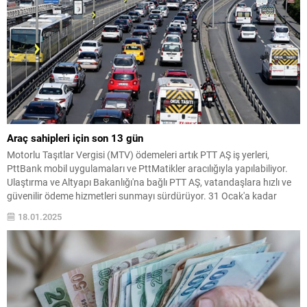
Araç sahipleri için son 13 gün
Motorlu Taşıtlar Vergisi (MTV) ödemeleri artık PTT AŞ iş yerleri,
PttBank mobil uygulamaları ve PttMatikler aracılığıyla yapılabiliyor.
Ulaştırma ve Altyapı Bakanlığı'na bağlı PTT AŞ, vatandaşlara hızlı ve
güvenilir ödeme hizmetleri sunmayı sürdürüyor. 31 Ocak'a kadar
yapılması gereken MTV ödemeleri, Türkiye'nin dört bir yanındaki PTT
18.01.2025
şubelerinden ve dijital platformlardan kolayca gerçekleştirilebilecek.