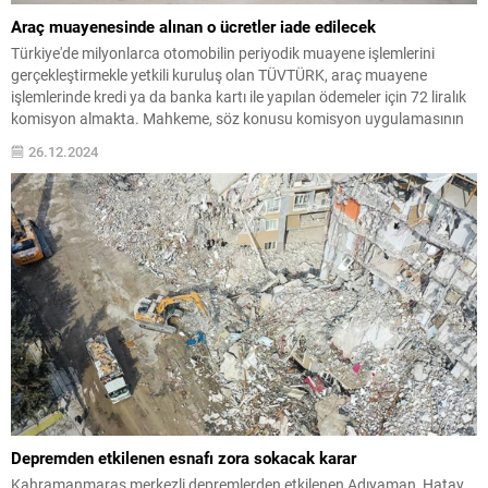
Araç muayenesinde alınan o ücretler iade edilecek
Türkiye'de milyonlarca otomobilin periyodik muayene işlemlerini
gerçekleştirmekle yetkili kuruluş olan TÜVTÜRK, araç muayene
işlemlerinde kredi ya da banka kartı ile yapılan ödemeler için 72 liralık
komisyon almakta. Mahkeme, söz konusu komisyon uygulamasının
kanuna aykırı olduğunu belirtirken, bu şekilde yapılan kesintilerin
26.12.2024
iadesine karar verdi.
Depremden etkilenen esnafı zora sokacak karar
Kahramanmaraş merkezli depremlerden etkilenen Adıyaman, Hatay,