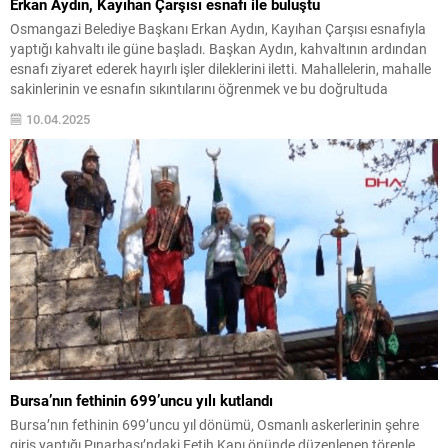
Erkan Aydın, Kayıhan Çarşısı esnafı ile buluştu
Osmangazi Belediye Başkanı Erkan Aydın, Kayıhan Çarşısı esnafıyla
yaptığı kahvaltı ile güne başladı. Başkan Aydın, kahvaltının ardından
esnafı ziyaret ederek hayırlı işler dileklerini iletti. Mahallelerin, mahalle
sakinlerinin ve esnafın sıkıntılarını öğrenmek ve bu doğrultuda
çözümler üretmek adına Osmangazi’nin her noktasına giden
10.04.2025
Osmangazi Belediye Başkanı Erkan Aydın, Kayıhan Çarşısı esnafı...
Bursa’nın fethinin 699’uncu yılı kutlandı
Bursa’nın fethinin 699’uncu yıl dönümü, Osmanlı askerlerinin şehre
giriş yaptığı Pınarbaşı’ndaki Fetih Kapı önünde düzenlenen törenle