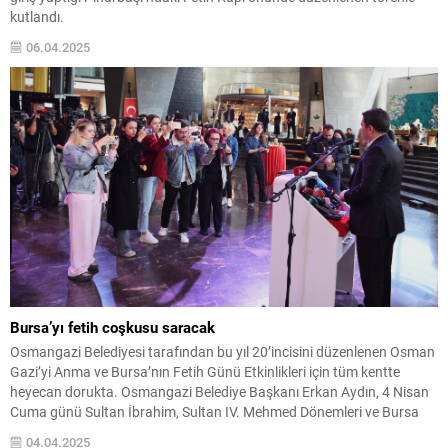
kutlandı.
06.04.2025
Bursa’yı fetih coşkusu saracak
Osmangazi Belediyesi tarafından bu yıl 20’incisini düzenlenen Osman
Gazi’yi Anma ve Bursa’nın Fetih Günü Etkinlikleri için tüm kentte
heyecan dorukta. Osmangazi Belediye Başkanı Erkan Aydın, 4 Nisan
Cuma günü Sultan İbrahim, Sultan IV. Mehmed Dönemleri ve Bursa
Sempozyumu’nun açılış oturumu ile başlayıp, 4 Mayıs Pazar günü
04.04.2025