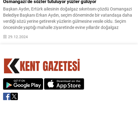
Osmangazi’de sözler tutuluyor yüzler gülüyor
Başkan Aydın, Ertürk ailesinin doğalgaz sıkıntısını çözdü Osmangazi
Belediye Başkanı Erkan Aydın, seçim döneminde bir vatandaşa daha
verdiği sözü yerine getirerek yüzlerin gülmesine vesile oldu. Seçim
öncesinde yaptığı mahalle ziyaretinde evine yıllardır doğalgaz
bağlatamadığı için zorluklar yaşadıklarını aktaran Ertürk ailesinin bu
29.12.2024
sıkıntısını gideren Başkan Aydın, evde doğalgaz yanmaya başladığı
ilk...