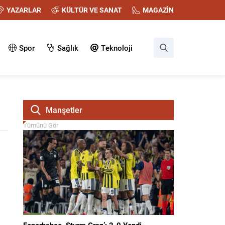
YAZARLAR
KÜLTÜR VE SANAT
MAGAZİN
Spor
Sağlık
Teknoloji
Manşetler
Tümünü Gör
Fenerbahçe, Sturm Graz’ı 2-0 Yendi