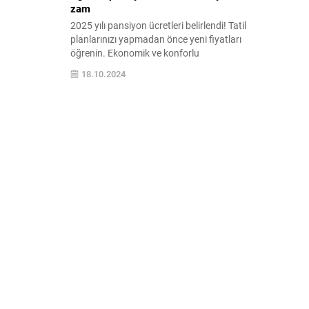
zam
2025 yılı pansiyon ücretleri belirlendi! Tatil
planlarınızı yapmadan önce yeni fiyatları
öğrenin. Ekonomik ve konforlu
konaklama seçenekleri hakkında detaylı
18.10.2024
bilgiye ulaşın.