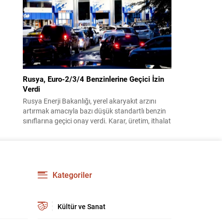
benimsendi. Teklif kapsamında, vazife
malullerinden hayatını kaybedenlerin anne ve
babalarına bağlanacak aylık tutarının, net asgari
ücretin altında olmayacağı hükme bağlanıyor....
Rusya, Euro-2/3/4 Benzinlerine Geçici İzin
Verdi
Rusya Enerji Bakanlığı, yerel akaryakıt arzını
artırmak amacıyla bazı düşük standartlı benzin
sınıflarına geçici onay verdi. Karar, üretim, ithalat
ve satışa yönelik uygulanacak sınırlamaları 1
Temmuz 2027’ye kadar kaldırıyor. Açıklamada
bu düzenlemenin kalıcı bir çevre politikası
değişikliği anlamına gelmediği vurgulanıyor;
kararın geçici olduğu ve uzun vadeli çevre
Kategoriler
hedeflerinden sapma amaçlanmadığı...
Kültür ve Sanat