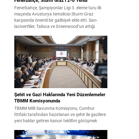
Fenerbahçe, Şampiyonlar Ligi 3. eleme turu ilk
maçında Avusturya temsilcisi Sturm Graz
karşısında önemli bir galibiyet elde etti. Sarı-
lacivertliler, Talisca ve Greenwood’un attığı
gollerle sahadan 2-0 üstün ayrıldı ve rövanş
öncesi avantaj sağladı. Karşılaşma sonrası
takım yönetimi mücadeleyi değerlendirdi ve
gelecek planlarına dair bilgi verdi. Futboldan
sorumlu yönetici Cihan Kamer,...
Şehit ve Gazi Haklarında Yeni Düzenlemeler
TBMM Komisyonunda
TBMM Milli Savunma Komisyonu, Cumhur
İttifakı tarafından hazırlanan ve şehit ile gazilere
yeni haklar getiren kanun teklifini görüşmek
üzere toplandı. Görüşmelerin sonunda teklif
komisyonda kabul edildi ve bir dizi düzenleme