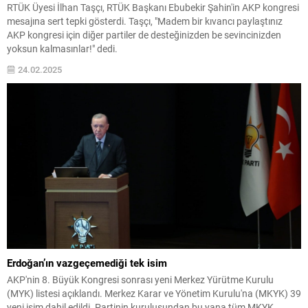
RTÜK Üyesi İlhan Taşçı, RTÜK Başkanı Ebubekir Şahin'in AKP kongresi
mesajına sert tepki gösterdi. Taşçı, "Madem bir kıvancı paylaştınız
AKP kongresi için diğer partiler de desteğinizden be sevincinizden
yoksun kalmasınlar!" dedi.
24.02.2025
Erdoğan’ın vazgeçemediği tek isim
AKP'nin 8. Büyük Kongresi sonrası yeni Merkez Yürütme Kurulu
(MYK) listesi açıklandı. Merkez Karar ve Yönetim Kurulu'na (MKYK) 39
yeni isim dahil edildi. Partinin kuruluşundan bu yana tüm MKYK