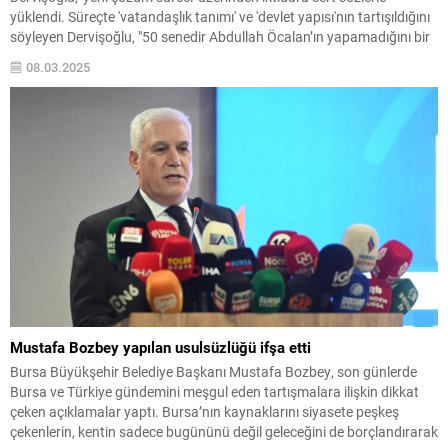
yüklendi. Süreçte 'vatandaşlık tanımı' ve 'devlet yapısı'nın tartışıldığını
söyleyen Dervişoğlu, "50 senedir Abdullah Öcalan’ın yapamadığını bir
ay içerisinde gerçekleştiriyorsunuz" dedi. Dervişoğlu, DEM Parti'den
08.03.2025
kendilerine ikinci tur görüşmeleri için talep gelmediğini söyledi.
Mustafa Bozbey yapılan usulsüzlüğü ifşa etti
Bursa Büyükşehir Belediye Başkanı Mustafa Bozbey, son günlerde
Bursa ve Türkiye gündemini meşgul eden tartışmalara ilişkin dikkat
çeken açıklamalar yaptı. Bursa’nın kaynaklarını siyasete peşkeş
çekenlerin, kentin sadece bugününü değil geleceğini de borçlandırarak