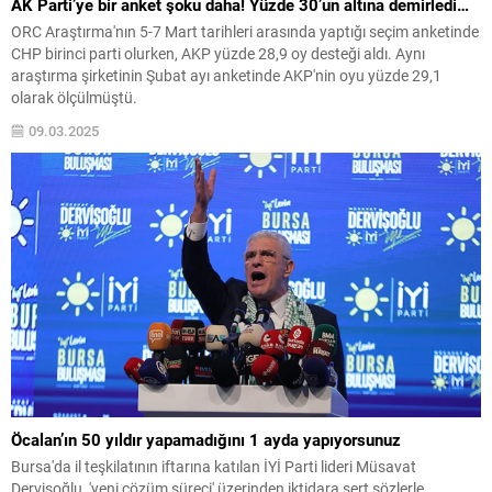
AK Parti’ye bir anket şoku daha! Yüzde 30’un altına demirledi…
ORC Araştırma'nın 5-7 Mart tarihleri arasında yaptığı seçim anketinde
CHP birinci parti olurken, AKP yüzde 28,9 oy desteği aldı. Aynı
araştırma şirketinin Şubat ayı anketinde AKP'nin oyu yüzde 29,1
olarak ölçülmüştü.
09.03.2025
Öcalan’ın 50 yıldır yapamadığını 1 ayda yapıyorsunuz
Bursa'da il teşkilatının iftarına katılan İYİ Parti lideri Müsavat
Dervişoğlu, 'yeni çözüm süreci' üzerinden iktidara sert sözlerle