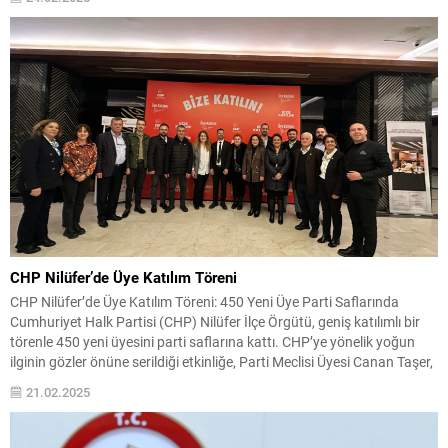
CHP Nilüfer’de Üye Katılım Töreni
CHP Nilüfer’de Üye Katılım Töreni: 450 Yeni Üye Parti Saflarında
Cumhuriyet Halk Partisi (CHP) Nilüfer İlçe Örgütü, geniş katılımlı bir
törenle 450 yeni üyesini parti saflarına kattı. CHP’ye yönelik yoğun
ilginin gözler önüne serildiği etkinliğe, Parti Meclisi Üyesi Canan Taşer,
CHP Bursa İl Başkanı Nihat Yeşiltaş, Bursa Büyükşehir Belediye
21.02.2025
Başkanı...