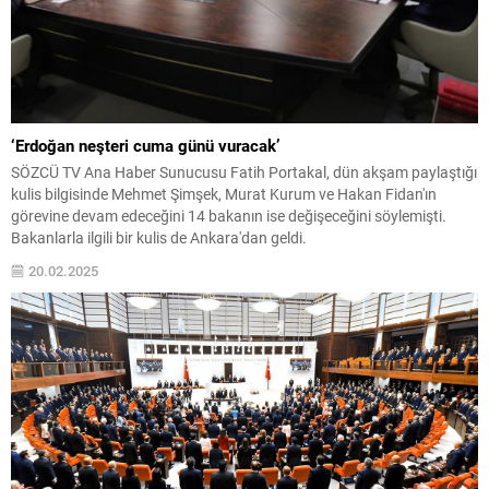
‘Erdoğan neşteri cuma günü vuracak’
SÖZCÜ TV Ana Haber Sunucusu Fatih Portakal, dün akşam paylaştığı
kulis bilgisinde Mehmet Şimşek, Murat Kurum ve Hakan Fidan'ın
görevine devam edeceğini 14 bakanın ise değişeceğini söylemişti.
Bakanlarla ilgili bir kulis de Ankara'dan geldi.
20.02.2025