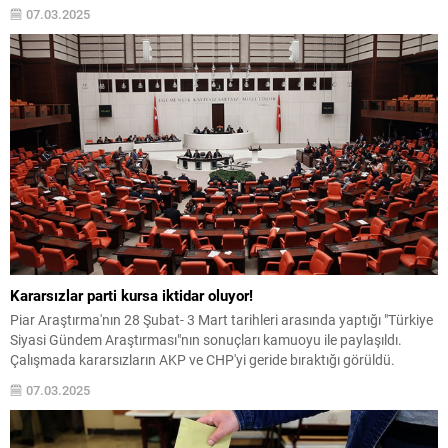
ipotek altına alanların şimdi de yeni bir algı oluşturma peşinde
07.03.2025
olduklarını ifade eden Başkan Bozbey, “Bursa’ya yıllarını
kaybettirenler...
Kararsızlar parti kursa iktidar oluyor!
Piar Araştırma'nın 28 Şubat- 3 Mart tarihleri arasında yaptığı "Türkiye
Siyasi Gündem Araştırması"nın sonuçları kamuoyu ile paylaşıldı.
Çalışmada kararsızların AKP ve CHP'yi geride bıraktığı görüldü.
07.03.2025