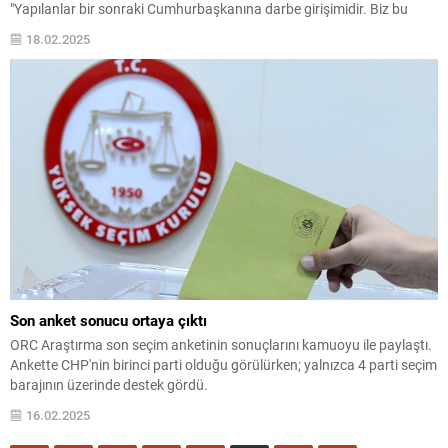
"Yapılanlar bir sonraki Cumhurbaşkanına darbe girişimidir. Biz bu
darbeye teslim olmayız. Ön seçim yapmayalım diye partimizin
18.02.2025
yönetimine göz dikenlere teslim olmayız! Varsa onların içeriden
işbirlikçileri,...
Son anket sonucu ortaya çıktı
ORC Araştırma son seçim anketinin sonuçlarını kamuoyu ile paylaştı.
Ankette CHP'nin birinci parti olduğu görülürken; yalnızca 4 parti seçim
barajının üzerinde destek gördü.
16.02.2025