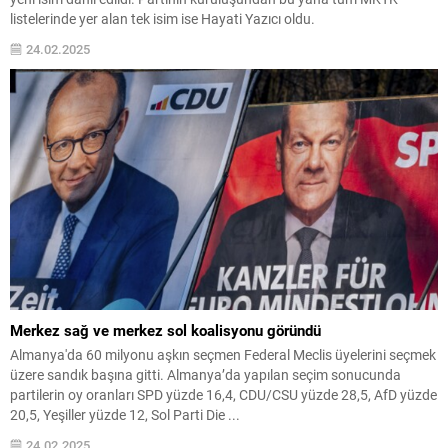
listelerinde yer alan tek isim ise Hayati Yazıcı oldu.
24.02.2025
Merkez sağ ve merkez sol koalisyonu göründü
Almanya'da 60 milyonu aşkın seçmen Federal Meclis üyelerini seçmek
üzere sandık başına gitti. Almanya’da yapılan seçim sonucunda
partilerin oy oranları SPD yüzde 16,4, CDU/CSU yüzde 28,5, AfD yüzde
20,5, Yeşiller yüzde 12, Sol Parti Die ...
24.02.2025