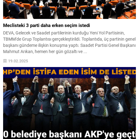
Meclisteki 3 parti daha erken seçim istedi
DEVA, Gelecek ve Saadet partilerinin kurduğu Yeni Yol Partisinin,
TBMM'de Grup Toplantısı gerçekleştirildi. Toplantıda, üç partinin genel
başkanı gündeme ilişkin konuşma yaptı. Saadet Partisi Genel Başkanı
Mahmut Arıkan, hemen her gün gözaltı ve ...
19.02.2025