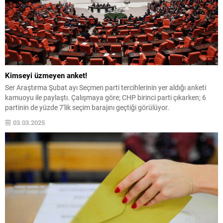
Kimseyi üzmeyen anket!
Ser Araştırma Şubat ayı Seçmen parti tercihlerinin yer aldığı anketi
kamuoyu ile paylaştı. Çalışmaya göre; CHP birinci parti çıkarken; 6
partinin de yüzde 7'lik seçim barajını geçtiği görülüyor.
03.03.2025