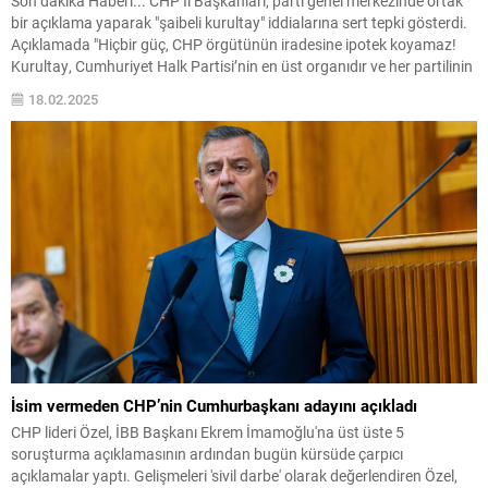
Son dakika Haberi... CHP İl Başkanları, parti genel merkezinde ortak
bir açıklama yaparak "şaibeli kurultay" iddialarına sert tepki gösterdi.
Açıklamada "Hiçbir güç, CHP örgütünün iradesine ipotek koyamaz!
Kurultay, Cumhuriyet Halk Partisi’nin en üst organıdır ve her partilinin
şerefidir, onurudur" denildi.
18.02.2025
İsim vermeden CHP’nin Cumhurbaşkanı adayını açıkladı
CHP lideri Özel, İBB Başkanı Ekrem İmamoğlu'na üst üste 5
soruşturma açıklamasının ardından bugün kürsüde çarpıcı
açıklamalar yaptı. Gelişmeleri 'sivil darbe' olarak değerlendiren Özel,