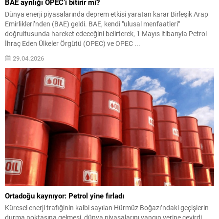
BAE ayrılığı OPEC’i bitirir mi?
Dünya enerji piyasalarında deprem etkisi yaratan karar Birleşik Arap
Emirlikleri’nden (BAE) geldi. BAE, kendi "ulusal menfaatleri"
doğrultusunda hareket edeceğini belirterek, 1 Mayıs itibarıyla Petrol
İhraç Eden Ülkeler Örgütü (OPEC) ve OPEC ...
29.04.2026
Ortadoğu kaynıyor: Petrol yine fırladı
Küresel enerji trafiğinin kalbi sayılan Hürmüz Boğazı’ndaki geçişlerin
durma noktasına gelmesi, dünya piyasalarını yangın yerine çevirdi.