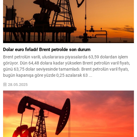
Dolar euro fırladı! Brent petrolde son durum
Brent petrolün varili, uluslararası piyasalarda 63,59 dolardan işlem
görüyor. Dün 64,48 dolara kadar yükselen Brent petrolün varil fiyatı,
günü 63,75 dolar seviyesinde tamamladı. Brent petrolün varil fiyatı,
bugün kapanışa göre yüzde 0,25 azalarak 63 ...
28.05.2025