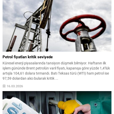
Petrol fiyatları kritik seviyede
Küresel enerji piyasalarında tansiyon düşmek bilmiyor. Haftanın ilk
işlem gününde Brent petrolün varil fiyatı, kapanışa göre yüzde 1,4’lük
artışla 104,61 dolara tırmandı. Batı Teksas türü (WTI) ham petrol ise
97,59 dolardan alıcı bularak kritik ...
16.03.2026