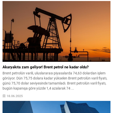
Akaryakıta zam geliyor! Brent petrol ne kadar oldu?
Brent petrolün varili, uluslararası piyasalarda 74,63 dolardan işlem
görüyor. Dün 75,75 dolara kadar yükselen Brent petrolün varil fiyatı,
günü 75,70 dolar seviyesinde tamamladı. Brent petrolün varil fiyatı,
bugün kapanışa göre yüzde 1,4 azalarak 74 ...
18.06.2025