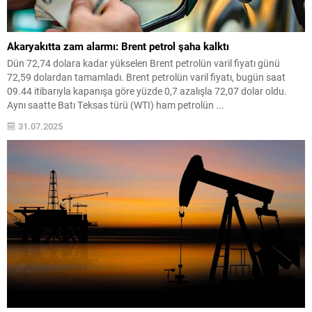
Akaryakıtta zam alarmı: Brent petrol şaha kalktı
Dün 72,74 dolara kadar yükselen Brent petrolün varil fiyatı günü
72,59 dolardan tamamladı. Brent petrolün varil fiyatı, bugün saat
09.44 itibarıyla kapanışa göre yüzde 0,7 azalışla 72,07 dolar oldu.
Aynı saatte Batı Teksas türü (WTI) ham petrolün ...
31.07.2025