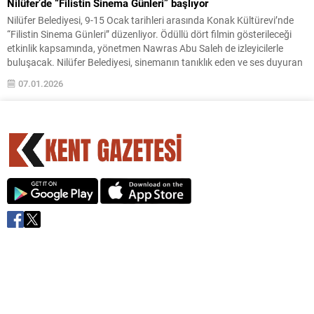
Nilüfer’de “Filistin Sinema Günleri” başlıyor
Nilüfer Belediyesi, 9-15 Ocak tarihleri arasında Konak Kültürevi’nde
“Filistin Sinema Günleri” düzenliyor. Ödüllü dört filmin gösterileceği
etkinlik kapsamında, yönetmen Nawras Abu Saleh de izleyicilerle
buluşacak. Nilüfer Belediyesi, sinemanın tanıklık eden ve ses duyuran
gücünü “Filistin Sinema Günleri” ile beyazperdeye taşıyor. 9-15 Ocak
07.01.2026
tarihleri arasında Konak Kültürevi’nde gerçekleştirilecek etkinlikte,
Filistin’de yaşanan...