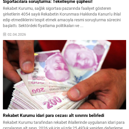
Sigortacılara soruşturma: Tekelleşme şüphesi!
Rekabet Kurumu, sağlık sigortası pazarında faaliyet gösteren
şirketlerin 4054 sayılı Rekabetin Korunması Hakkında Kanun’u ihlal
edip etmediklerini tespit etmek amacıyla resmi soruşturma sürecini
başlattı. Sektördeki fiyatlama politikaları ve ...
02.04.2026
Rekabet Kurumu idari para cezası alt sınırını belirledi
Rekabet Kurumu tarafından rekabet ihlallerinde uygulanan idari para
cezalarının alt sınırı, 2026 yılı için yüzde 25,49’luk yeniden değerleme