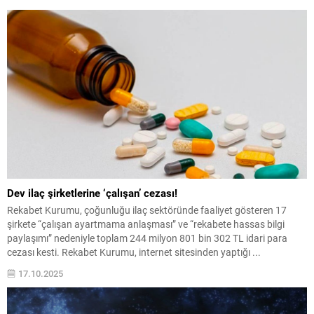
Dev ilaç şirketlerine ‘çalışan’ cezası!
Rekabet Kurumu, çoğunluğu ilaç sektöründe faaliyet gösteren 17
şirkete “çalışan ayartmama anlaşması” ve “rekabete hassas bilgi
paylaşımı” nedeniyle toplam 244 milyon 801 bin 302 TL idari para
cezası kesti. Rekabet Kurumu, internet sitesinden yaptığı ...
17.10.2025