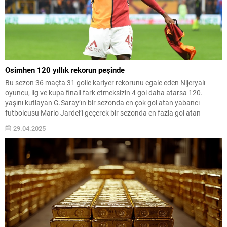
Osimhen 120 yıllık rekorun peşinde
Bu sezon 36 maçta 31 golle kariyer rekorunu egale eden Nijeryalı
oyuncu, lig ve kupa finali fark etmeksizin 4 gol daha atarsa 120.
yaşını kutlayan G.Saray’ın bir sezonda en çok gol atan yabancı
futbolcusu Mario Jardel’i geçerek bir sezonda en fazla gol atan
yabancı olacak
29.04.2025