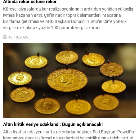
Altında rekor üstüne rekor
Küresel piyasalarda kar realizasyonlarının ardından yeniden yükseliş
ivmesi kazanan altın, Çin’in nadir toprak elementleri ihracatına
kısıtlama getirmesi ve ABD Başkanı Donald Trump’ın Çin’e yönelik
vergilere ek olarak yüzde 100 gümrük vergisi kararı ...
13.10.2025
Altın kritik veriye odaklandı: Bugün açıklanacak!
Altın fiyatlarında yeni hafta rekorlarlar başladı. Fed Başkanı Powell'ın
konuşması öncesi küresel piyasalardaki belirsizlik altına talebi arttırdı.