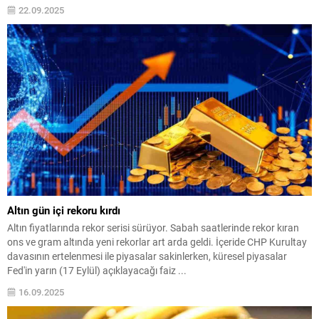
22.09.2025
Altın gün içi rekoru kırdı
Altın fiyatlarında rekor serisi sürüyor. Sabah saatlerinde rekor kıran
ons ve gram altında yeni rekorlar art arda geldi. İçeride CHP Kurultay
davasının ertelenmesi ile piyasalar sakinlerken, küresel piyasalar
Fed'in yarın (17 Eylül) açıklayacağı faiz ...
16.09.2025