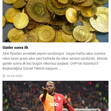
Günler sonra ilk
Altın fiyatları zirvedeki seyrini sürdürüyor. Geçen hafta rekor üzerine
rekor kıran gram altın yeni haftada da rekor serisini sürdürdü. Altında
günler sonra ilk kez bugün rekorsuz başladı. CHP'nin İstanbul İl
Başkanlığına Gürsel Tekin'in kayyum ...
10.09.2025