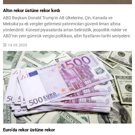
Altın rekor üstüne rekor kırdı
ABD Başkanı Donald Trump'ın AB ülkelerine, Çin, Kanada ve
Meksika'ya ek vergiler getirmesi yatırımcıları güvenli liman altına
yönlendirdi. Küresel piyasalarda artan belirsizlik, jeopolitik riskler ve
ABD’nin yeni gümrük vergisi politikası, altın fiyatlarını tarihi seviyelere
taşıdı. Ons altın fiyatlarının yukarı yönlü hareketlenmesi de yurt
14.03.2025
içindeki altın fiyatlarını hareketlendirdi ve altın bu...
Euro’da rekor üstüne rekor