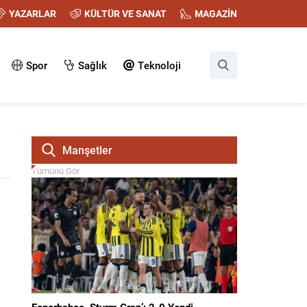
YAZARLAR
KÜLTÜR VE SANAT
MAGAZİN
Spor
Sağlık
Teknoloji
Manşetler
Tümünü Gör
Fenerbahçe, Sturm Graz’ı 2-0 Yendi