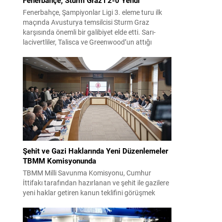
Fenerbahçe, Şampiyonlar Ligi 3. eleme turu ilk
maçında Avusturya temsilcisi Sturm Graz
karşısında önemli bir galibiyet elde etti. Sarı-
lacivertliler, Talisca ve Greenwood’un attığı
gollerle sahadan 2-0 üstün ayrıldı ve rövanş
öncesi avantaj sağladı. Karşılaşma sonrası
takım yönetimi mücadeleyi değerlendirdi ve
gelecek planlarına dair bilgi verdi. Futboldan
sorumlu yönetici Cihan Kamer,...
Şehit ve Gazi Haklarında Yeni Düzenlemeler
TBMM Komisyonunda
TBMM Milli Savunma Komisyonu, Cumhur
İttifakı tarafından hazırlanan ve şehit ile gazilere
yeni haklar getiren kanun teklifini görüşmek
üzere toplandı. Görüşmelerin sonunda teklif
komisyonda kabul edildi ve bir dizi düzenleme