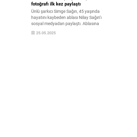
fotoğrafı ilk kez paylaştı
Ünlü şarkıcı Simge Sağın, 45 yaşında
hayatını kaybeden ablası Nilay Sağın’ı
sosyal medyadan paylaştı. Ablasına
sarıldığı kareyi “Ablam” notuyla paylaşan
25.05.2025
Sağın, yürekleri dağladı.