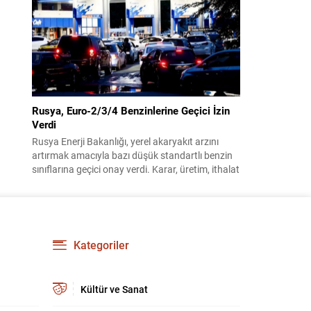
benimsendi. Teklif kapsamında, vazife
malullerinden hayatını kaybedenlerin anne ve
babalarına bağlanacak aylık tutarının, net asgari
ücretin altında olmayacağı hükme bağlanıyor....
Rusya, Euro-2/3/4 Benzinlerine Geçici İzin
Verdi
Rusya Enerji Bakanlığı, yerel akaryakıt arzını
artırmak amacıyla bazı düşük standartlı benzin
sınıflarına geçici onay verdi. Karar, üretim, ithalat
ve satışa yönelik uygulanacak sınırlamaları 1
Temmuz 2027’ye kadar kaldırıyor. Açıklamada
bu düzenlemenin kalıcı bir çevre politikası
değişikliği anlamına gelmediği vurgulanıyor;
kararın geçici olduğu ve uzun vadeli çevre
Kategoriler
hedeflerinden sapma amaçlanmadığı...
Kültür ve Sanat