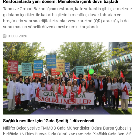
Restoranlarda yeni dönem: Menülerde içerik devri başladı
Tarım ve Orman Bakanlığının restoran, kafe ve kantin gibi işletmelerde
gıdaların içerikleri ile kalori bilgilerinin menüler, duvar tahtaları ve
broşürlerin yanı sıra dijital ekranlar veya karekod (QR) aracılığıyla da
sunulmasına yönelik düzenlemesi olumlu karşılandı.
31.03.2026
Sağlıklı nesiller için “Gıda Şenliği” düzenlendi
Nilüfer Belediyesi ve TMMOB Gıda Mühendisleri Odası Bursa Şubesi iş
birliğiyle 16 Ekim Dünya Gıda Günü kapsamında “Sağlıklı Gıda Şenliği”