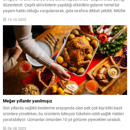
düzenlendi. Çeşitli aktivitelerin yapıldığı etkinlikte gıdanın temel bir
yaşam hakkı olduğu vurgulanarak, gıda israfına dikkat çekildi. Nilüfer
Belediyesi ve TMMOB Gıda Mühendisleri Odası Bursa Şubesi; güvenli
19.10.2025
gıda, sağlıklı nesiller için...
Meğer yıllardır yanılmışız
Son yıllarda sağlıklı beslenme arayışında olan pek çok kişi bitki bazlı
ürünlere yönelirken, bu ürünlerin bilinçsiz tüketimi ciddi sağlık riskleri
yaratabiliyor. Uzmanlar ömürden 10 yıl götüren yiyecekleri sıraladı.
06.08.2025