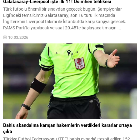
Galatasaray-Liverpool işte ilk 11! Osimhen tehlikesi
Türk futbolu önemli bir sınavdan geçecek bugün. Şampiyonlar
Ligi'ndeki temsilcimiz Galatasaray, son 16 turu ilk maçında
İngiltere'nin Liverpool takımı ile İstanbul'da karşı karşıya gelecek.
RAMS Park'ta yapılacak ve saat 20.45'te başlayacak maçın ...
10.03.2026
Bahis skandalına karışan hakemlerin verdikleri kararlar ortaya
çıktı
Türkiye Futbol Federasyonu (TFF) bahis oynadığı tespit edilen 152