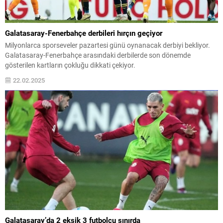
Galatasaray-Fenerbahçe derbileri hırçın geçiyor
Milyonlarca sporseveler pazartesi günü oynanacak derbiyi bekliyor.
Galatasaray-Fenerbahçe arasındaki derbilerde son dönemde
gösterilen kartların çokluğu dikkati çekiyor.
22.02.2025
Galatasaray’da 2 eksik 3 futbolcu sınırda