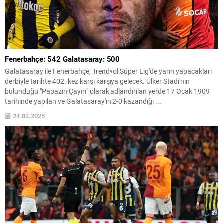
Fenerbahçe: 542 Galatasaray: 500
Galatasaray ile Fenerbahçe, Trendyol Süper Lig'de yarın yapacakları
derbiyle tarihte 402. kez karşı karşıya gelecek. Ülker Stadı'nın
bulunduğu "Papazın Çayırı" olarak adlandırılan yerde 17 Ocak 1909
tarihinde yapılan ve Galatasaray'ın 2-0 kazandığı ...
24.02.2025