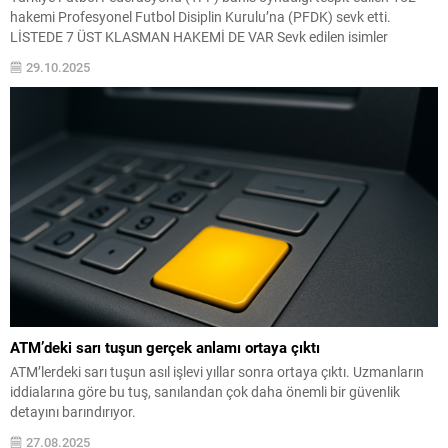
hakemi Profesyonel Futbol Disiplin Kurulu’na (PFDK) sevk etti.
LİSTEDE 7 ÜST KLASMAN HAKEMİ DE VAR Sevk edilen isimler
arasında bu sezon Süper Lig ve 1. Lig’de pek çok önemli maçta ...
29.10.2025
ATM’deki sarı tuşun gerçek anlamı ortaya çıktı
ATM’lerdeki sarı tuşun asıl işlevi yıllar sonra ortaya çıktı. Uzmanların
iddialarına göre bu tuş, sanılandan çok daha önemli bir güvenlik
detayını barındırıyor.
27.08.2025